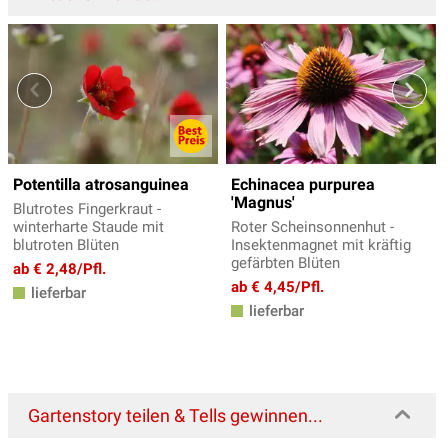
Potentilla atrosanguinea
Echinacea purpurea
'Magnus'
Blutrotes Fingerkraut -
winterharte Staude mit
Roter Scheinsonnenhut -
blutroten Blüten
Insektenmagnet mit kräftig
gefärbten Blüten
ab € 2,48/Pfl.
ab € 4,45/Pfl.
lieferbar
lieferbar
Gartenstory teilen & Tells gewinnen...