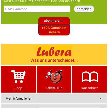
wirst auch Du zum Gartenprofi! Dein Markus Kobelt
abonnieren...
+10% Gutschein
sichern
Was uns unterscheidet...
Shop
Tells® Club
Gartenbuch
Mehr Informationen