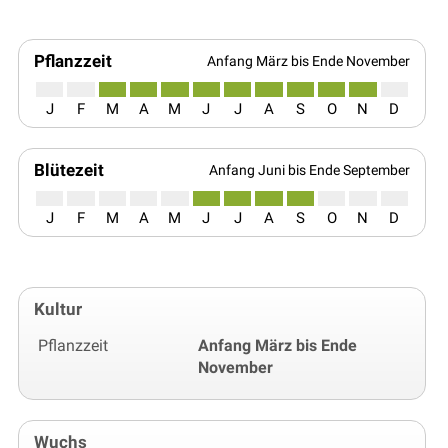
Pflanzzeit
Anfang März bis Ende November
J
F
M
A
M
J
J
A
S
O
N
D
Blütezeit
Anfang Juni bis Ende September
J
F
M
A
M
J
J
A
S
O
N
D
Kultur
Pflanzzeit
Anfang März bis Ende
November
Wuchs