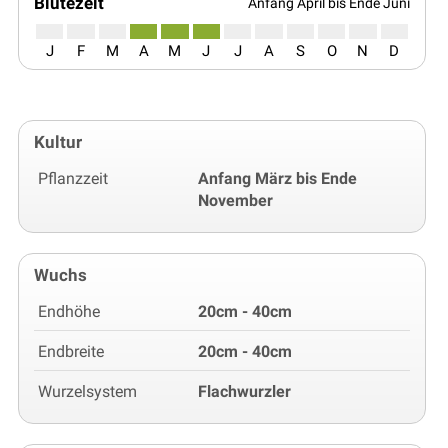
Blütezeit
Anfang April bis Ende Juni
J
F
M
A
M
J
J
A
S
O
N
D
Kultur
Pflanzzeit
Anfang März bis Ende
November
Wuchs
Endhöhe
20cm - 40cm
Endbreite
20cm - 40cm
Wurzelsystem
Flachwurzler