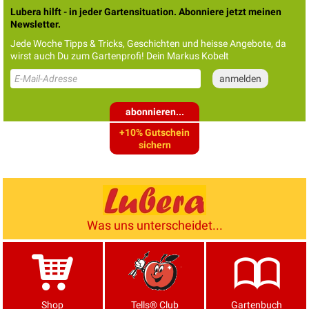
Lubera hilft - in jeder Gartensituation. Abonniere jetzt meinen
Newsletter.
Jede Woche Tipps & Tricks, Geschichten und heisse Angebote, da
wirst auch Du zum Gartenprofi! Dein Markus Kobelt
abonnieren...
+10% Gutschein
sichern
Was uns unterscheidet...
Shop
Tells® Club
Gartenbuch