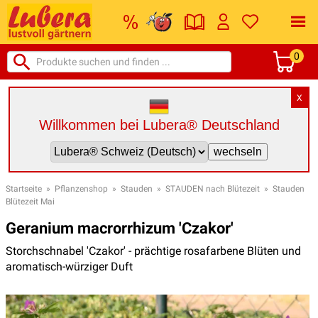
0
X
Willkommen bei Lubera® Deutschland
Startseite
»
Pflanzenshop
»
Stauden
»
STAUDEN nach Blütezeit
»
Stauden
Blütezeit Mai
Geranium macrorrhizum 'Czakor'
Storchschnabel 'Czakor' - prächtige rosafarbene Blüten und
aromatisch-würziger Duft