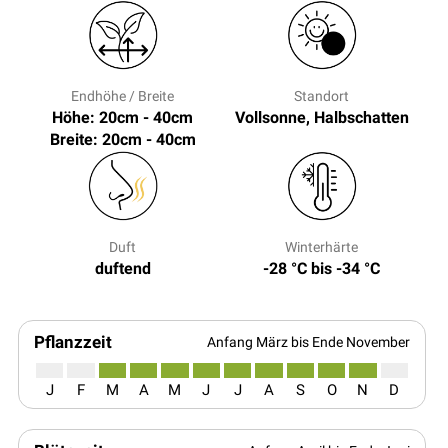
Endhöhe / Breite
Standort
Höhe: 20cm - 40cm
Vollsonne, Halbschatten
Breite: 20cm - 40cm
Duft
Winterhärte
duftend
-28 °C bis -34 °C
Pflanzzeit
Anfang März bis Ende November
J
F
M
A
M
J
J
A
S
O
N
D