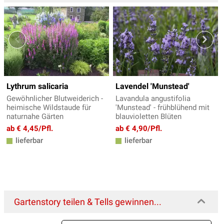
Lythrum salicaria
Lavendel 'Munstead'
Gewöhnlicher Blutweiderich -
Lavandula angustifolia
heimische Wildstaude für
'Munstead' - frühblühend mit
naturnahe Gärten
blauvioletten Blüten
ab € 4,45/Pfl.
ab € 4,90/Pfl.
lieferbar
lieferbar
Gartenstory teilen & Tells gewinnen...