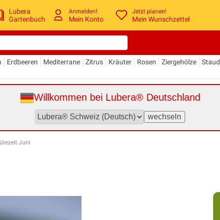
Lubera
Anmelden!
Jetzt planen!
Gartenbuch
Mein Konto
Mein Wunschzettel
n
Erdbeeren
Mediterrane
Zitrus
Kräuter
Rosen
Ziergehölze
Stau
Willkommen bei Lubera® Deutschland
ütezeit Juni