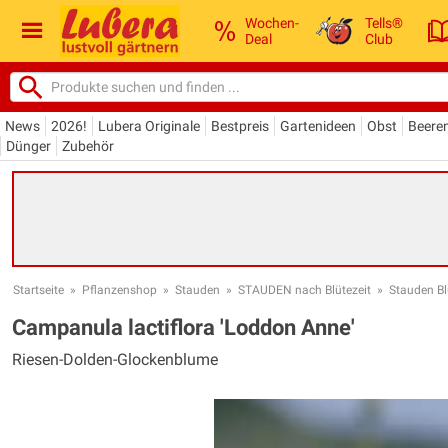
Wochen-
Tells®
Deal
Club
News
2026!
Lubera Originale
Bestpreis
Gartenideen
Obst
Beere
Dünger
Zubehör
Startseite
»
Pflanzenshop
»
Stauden
»
STAUDEN nach Blütezeit
»
Stauden Bl
Campanula lactiflora 'Loddon Anne'
Riesen-Dolden-Glockenblume