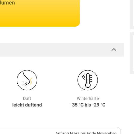
tblumen
Duft
Winterhärte
leicht duftend
-35 °C bis -29 °C
Anfang März bis Ende November