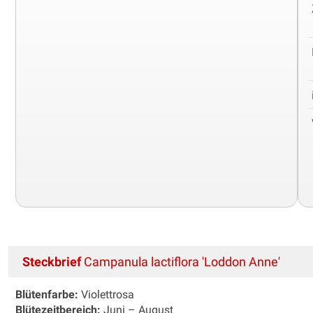
Steckbrief
Campanula lactiflora 'Loddon Anne'
Blütenfarbe:
Violettrosa
Blütezeitbereich:
Juni – August