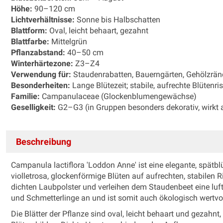
Höhe:
90–120 cm
Lichtverhältnisse:
Sonne bis Halbschatten
Blattform:
Oval, leicht behaart, gezahnt
Blattfarbe:
Mittelgrün
Pflanzabstand:
40–50 cm
Winterhärtezone:
Z3–Z4
Verwendung für:
Staudenrabatten, Bauerngärten, Gehölzränd
Besonderheiten:
Lange Blütezeit; stabile, aufrechte Blütenri
Familie:
Campanulaceae (Glockenblumengewächse)
Geselligkeit:
G2–G3 (in Gruppen besonders dekorativ, wirkt a
Beschreibung
Campanula lactiflora 'Loddon Anne' ist eine elegante, spätb
violletrosa, glockenförmige Blüten auf aufrechten, stabilen 
dichten Laubpolster und verleihen dem Staudenbeet eine lufti
und Schmetterlinge an und ist somit auch ökologisch wertvol
Die Blätter der Pflanze sind oval, leicht behaart und gezahnt,