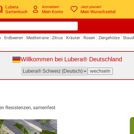
Lubera
Anmelden!
Jetzt planen!
Gartenbuch
Mein Konto
Mein Wunschzettel
n
Erdbeeren
Mediterrane
Zitrus
Kräuter
Rosen
Ziergehölze
Stau
Willkommen bei Lubera® Deutschland
elen Resistenzen, samenfest