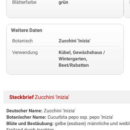
Blätterfarbe
grün
Weitere Daten
Botanisch
Zucchini 'Inizia'
Verwendung
Kübel, Gewächshaus /
Wintergarten,
Beet/Rabatten
Steckbrief
Zucchini 'Inizia'
Deutscher Name:
Zucchini 'Inizia'
Botanischer Name:
Cucurbita pepo ssp. pepo 'Inizia'
Blüte und Bestäubung:
gelbe (essbare) männliche und weibli
Freiland durch Insekten