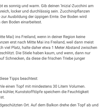
iebt es sonnig und warm. Gib deinen 'Inizia'-Zucchini am
eich, locker und durchlässig sein. Zucchinipflanzen
fe zur Ausbildung der üppigen Ernte. Der Boden wird
n den Boden einarbeitest.
te Mai) ins Freiland, wenn in deiner Region keine
anzen erst nach Mitte Mai ins Freiland, weil dann meist
ch viel Platz, halte daher etwa 1 Meter Abstand zwischen
geschlitzt. Die Stiele haben kaum, und wenn, dann nur
uf Schnecken, da diese die frischen Triebe junger
 diese Tipps beachtest:
ähle einen Topf mit mindestens 30 Litern Volumen.
de kühler, Kunststofftöpfe speichern die Feuchtigkeit
st.
windgeschützten Ort. Auf dem Balkon drehe den Topf ab und