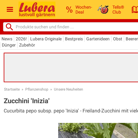
Wochen-
Tells®
Deal
Club
News
2026!
Lubera Originale
Bestpreis
Gartenideen
Obst
Beere
Dünger
Zubehör
Startseite
»
Pflanzenshop
»
Unsere Neuheiten
Zucchini 'Inizia'
Cucurbita pepo subsp. pepo 'Inizia' - Freiland-Zucchini mit vi