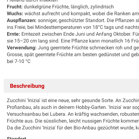
Frucht:
dunkelgrüne Früchte, länglich, zylindrisch
Wuchs:
wächst aufrecht und kompakt, wobei die Ranken am End
Auspflanzen:
sonniger, geschützter Standort. Die Pflanzen
ins Freie, bei Mindesttemperaturen von 18°C tags und nacht
Ernte:
Erntezeit zwischen Ende Juni und Anfang Oktober. Für
sie 15–20 cm lang sind. Eine Pflanze kann monatlich 16 Frü
Verwendung:
Jung geerntete Früchte schmecken roh und ged
Grosse, spät geerntete Früchte am besten gedünstet und geba
bei 7-10 °C
Beschreibung
Zucchini 'Inizia' ist eine neue, sehr gesunde Sorte. An Zucchin
Profianbau, als auch in deinem Hobby-Garten. 'Inizia' war so
Versuchsanbau bei Lubera. An kräftig wachsenden, robusten 
Früchte aus. Die süsslichen, leicht nussigen Früchte kommen
Da die Zucchini 'Inizia' für den Bio-Anbau gezüchtet wurde,
Standort