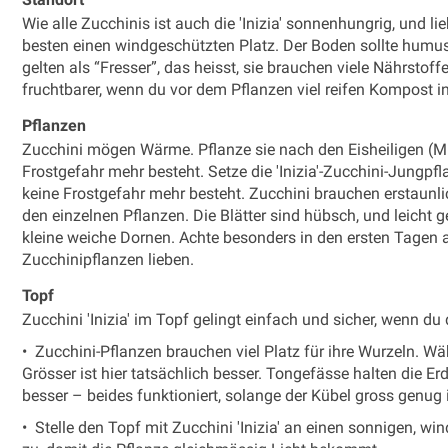
Wie alle Zucchinis ist auch die 'Inizia' sonnenhungrig, und l
besten einen windgeschützten Platz. Der Boden sollte humusr
gelten als “Fresser”, das heisst, sie brauchen viele Nährstof
fruchtbarer, wenn du vor dem Pflanzen viel reifen Kompost i
Pflanzen
Zucchini mögen Wärme. Pflanze sie nach den Eisheiligen (Mit
Frostgefahr mehr besteht. Setze die 'Inizia'-Zucchini-Jungpfl
keine Frostgefahr mehr besteht. Zucchini brauchen erstaunli
den einzelnen Pflanzen. Die Blätter sind hübsch, und leicht 
kleine weiche Dornen. Achte besonders in den ersten Tagen a
Zucchinipflanzen lieben.
Topf
Zucchini 'Inizia' im Topf gelingt einfach und sicher, wenn du
• Zucchini-Pflanzen brauchen viel Platz für ihre Wurzeln. W
Grösser ist hier tatsächlich besser. Tongefässe halten die Er
besser – beides funktioniert, solange der Kübel gross genug i
• Stelle den Topf mit Zucchini 'Inizia' an einen sonnigen, 