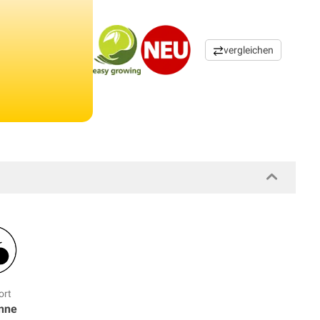
vergleichen
ort
onne