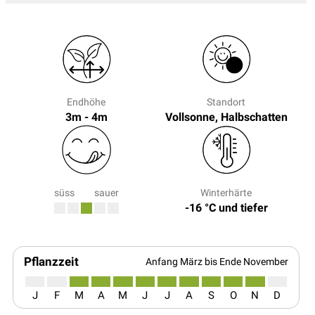
Endhöhe
Standort
3m - 4m
Vollsonne, Halbschatten
süss
sauer
Winterhärte
-16 °C und tiefer
Pflanzzeit
Anfang März bis Ende November
J
F
M
A
M
J
J
A
S
O
N
D