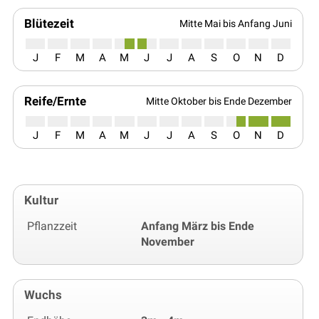
Blütezeit
Mitte Mai bis Anfang Juni
J
F
M
A
M
J
J
A
S
O
N
D
Reife/Ernte
Mitte Oktober bis Ende Dezember
J
F
M
A
M
J
J
A
S
O
N
D
Kultur
Pflanzzeit
Anfang März bis Ende
November
Wuchs