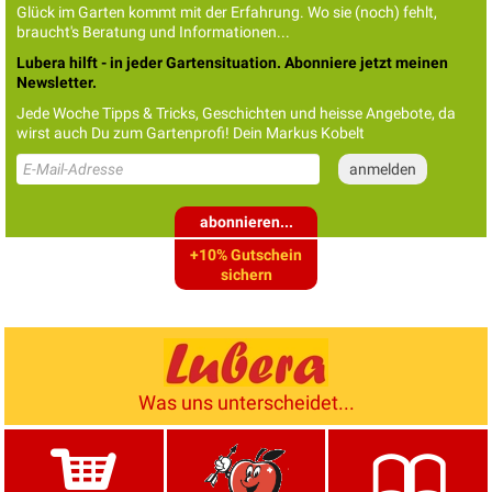
Glück im Garten kommt mit der Erfahrung. Wo sie (noch) fehlt,
braucht's Beratung und Informationen...
Lubera hilft - in jeder Gartensituation. Abonniere jetzt meinen
Newsletter.
Jede Woche Tipps & Tricks, Geschichten und heisse Angebote, da
wirst auch Du zum Gartenprofi! Dein Markus Kobelt
abonnieren...
+10% Gutschein
sichern
Was uns unterscheidet...