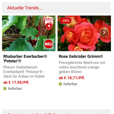
Aktuelle Trends...
-25%
Rhabarber Everbarber®
Rose Gebrüder Grimm®
'Potstar'®
Preisgekrönte Beetrose mit
Rheum rhabarbarum
vielen leuchtend orange-
Everbarber® 'Potstar'® -
gelben Blüten
ideal für Anbau im Kübel
ab € 18,71/Pfl.
ab € 17,95/Pfl.
lieferbar
lieferbar