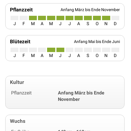
Pflanzzeit
Anfang März bis Ende November
J
F
M
A
M
J
J
A
S
O
N
D
Blütezeit
Anfang Mai bis Ende Juni
J
F
M
A
M
J
J
A
S
O
N
D
Kultur
Pflanzzeit
Anfang März bis Ende
November
Wuchs