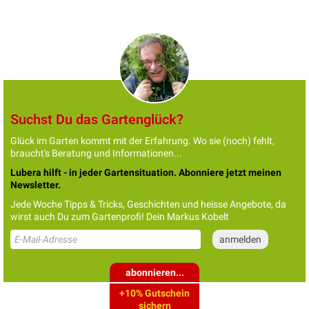
Suchst Du das Gartenglück?
Glück im Garten kommt mit der Erfahrung. Wo sie (noch) fehlt,
braucht's Beratung und Informationen...
Lubera hilft - in jeder Gartensituation. Abonniere jetzt meinen
Newsletter.
Jede Woche Tipps & Tricks, Geschichten und heisse Angebote, da
wirst auch Du zum Gartenprofi! Dein Markus Kobelt
abonnieren...
+10% Gutschein
sichern