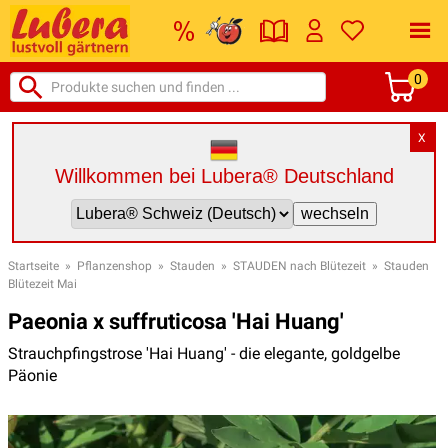
0
X
Willkommen bei Lubera® Deutschland
Startseite
»
Pflanzenshop
»
Stauden
»
STAUDEN nach Blütezeit
»
Stauden
Blütezeit Mai
Paeonia x suffruticosa 'Hai Huang'
Strauchpfingstrose 'Hai Huang' - die elegante, goldgelbe
Päonie