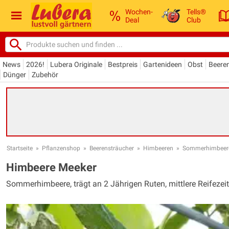
Wochen-
Tells®
Deal
Club
News
2026!
Lubera Originale
Bestpreis
Gartenideen
Obst
Beere
Dünger
Zubehör
Startseite
»
Pflanzenshop
»
Beerensträucher
»
Himbeeren
»
Sommerhimbeeren
Himbeere Meeker
Sommerhimbeere, trägt an 2 Jährigen Ruten, mittlere Reifezeit