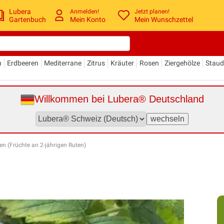
Lubera
Anmelden!
Jetzt planen!
Gartenbuch
Mein Konto
Mein Wunschzettel
n
Erdbeeren
Mediterrane
Zitrus
Kräuter
Rosen
Ziergehölze
Stau
Willkommen bei Lubera® Deutschland
 (Früchte an 2-jährigen Ruten)