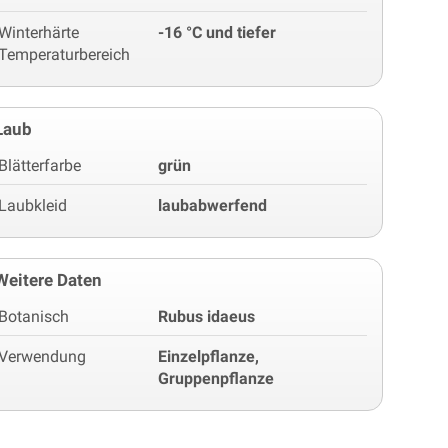
Winterhärte
-16 °C und tiefer
Temperaturbereich
Laub
Blätterfarbe
grün
Laubkleid
laubabwerfend
Weitere Daten
Botanisch
Rubus idaeus
Verwendung
Einzelpflanze,
Gruppenpflanze