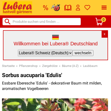
0
X
Willkommen bei Lubera® Deutschland
Startseite
»
Pflanzenshop
»
Ziergehölze
»
Bäume (A-Z)
»
Laubbaum
Sorbus aucuparia 'Edulis'
Essbare Eberesche 'Edulis' - dekorativer Baum mit milden,
aromatischen Vogelbeeren