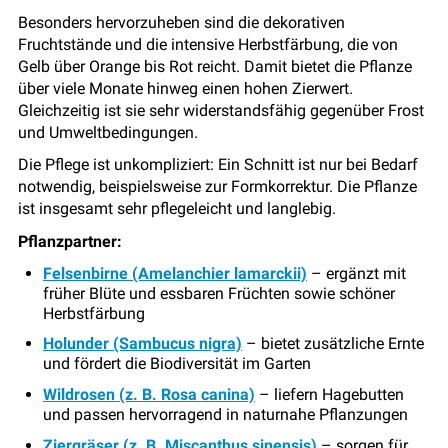
Besonders hervorzuheben sind die dekorativen
Fruchtstände und die intensive Herbstfärbung, die von
Gelb über Orange bis Rot reicht. Damit bietet die Pflanze
über viele Monate hinweg einen hohen Zierwert.
Gleichzeitig ist sie sehr widerstandsfähig gegenüber Frost
und Umweltbedingungen.
Die Pflege ist unkompliziert: Ein Schnitt ist nur bei Bedarf
notwendig, beispielsweise zur Formkorrektur. Die Pflanze
ist insgesamt sehr pflegeleicht und langlebig.
Pflanzpartner:
Felsenbirne (Amelanchier lamarckii)
– ergänzt mit
früher Blüte und essbaren Früchten sowie schöner
Herbstfärbung
Holunder (Sambucus nigra)
– bietet zusätzliche Ernte
und fördert die Biodiversität im Garten
Wildrosen (z. B. Rosa canina)
– liefern Hagebutten
und passen hervorragend in naturnahe Pflanzungen
Ziergräser (z. B. Miscanthus sinensis)
– sorgen für