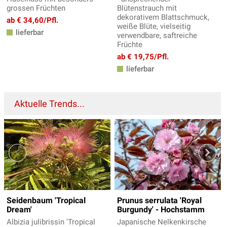
grossen Früchten
Blütenstrauch mit
dekorativem Blattschmuck,
ab € 34,60/Pfl.
weiße Blüte, vielseitig
lieferbar
verwendbare, saftreiche
Früchte
ab € 19,75/Pfl.
lieferbar
Aktuelle Trends...
Seidenbaum 'Tropical
Prunus serrulata 'Royal
Dream'
Burgundy' - Hochstamm
Albizia julibrissin 'Tropical
Japanische Nelkenkirsche