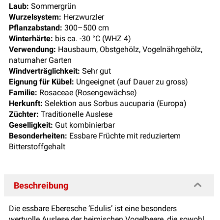
Laub:
Sommergrün
Wurzelsystem:
Herzwurzler
Pflanzabstand:
300–500 cm
Winterhärte:
bis ca. -30 °C (WHZ 4)
Verwendung:
Hausbaum, Obstgehölz, Vogelnährgehölz,
naturnaher Garten
Windverträglichkeit:
Sehr gut
Eignung für Kübel:
Ungeeignet (auf Dauer zu gross)
Familie:
Rosaceae (Rosengewächse)
Herkunft:
Selektion aus Sorbus aucuparia (Europa)
Züchter:
Traditionelle Auslese
Geselligkeit:
Gut kombinierbar
Besonderheiten:
Essbare Früchte mit reduziertem
Bitterstoffgehalt
Beschreibung
Die essbare Eberesche ‘Edulis’ ist eine besonders
wertvolle Auslese der heimischen Vogelbeere, die sowohl