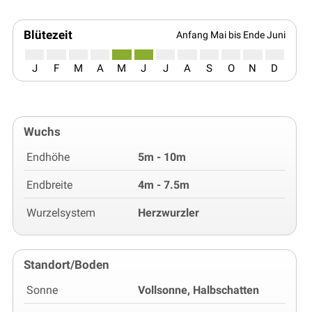
Blütezeit
Anfang Mai bis Ende Juni
J
F
M
A
M
J
J
A
S
O
N
D
Wuchs
Endhöhe
5m - 10m
Endbreite
4m - 7.5m
Wurzelsystem
Herzwurzler
Standort/Boden
Sonne
Vollsonne, Halbschatten