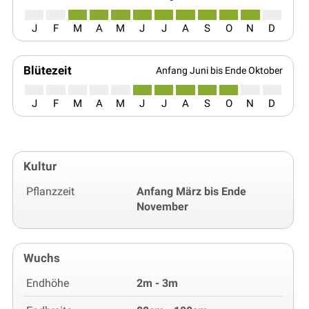
J
F
M
A
M
J
J
A
S
O
N
D
Blütezeit
Anfang Juni bis Ende Oktober
J
F
M
A
M
J
J
A
S
O
N
D
Kultur
Pflanzzeit
Anfang März bis Ende
November
Wuchs
Endhöhe
2m - 3m