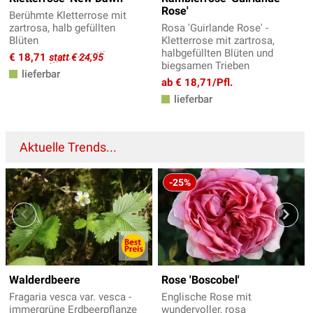
Rose'
Berühmte Kletterrose mit
zartrosa, halb gefüllten
Rosa 'Guirlande Rose' -
Blüten
Kletterrose mit zartrosa,
halbgefüllten Blüten und
€ 18,71
statt € 24,95
biegsamen Trieben
lieferbar
ab € 18,71/Pfl.
lieferbar
Aktuelle Trends...
-25%
Walderdbeere
Rose 'Boscobel'
Fragaria vesca var. vesca -
Englische Rose mit
immergrüne Erdbeerpflanze
wundervoller, rosa