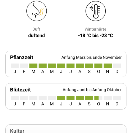
Duft
Winterhärte
duftend
-18 °C bis -23 °C
Pflanzzeit
Anfang März bis Ende November
J
F
M
A
M
J
J
A
S
O
N
D
Blütezeit
Anfang Juni bis Anfang Oktober
J
F
M
A
M
J
J
A
S
O
N
D
Kultur