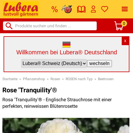
0
X
Willkommen bei Lubera® Deutschland
Startseite
»
Pflanzenshop
»
Rosen
»
ROSEN nach Typ
»
Beetrosen
Rose 'Tranquility'®
Rosa 'Tranquility'® - Englische Strauchrose mit einer
perfekten, reinweissen Blütenrosette