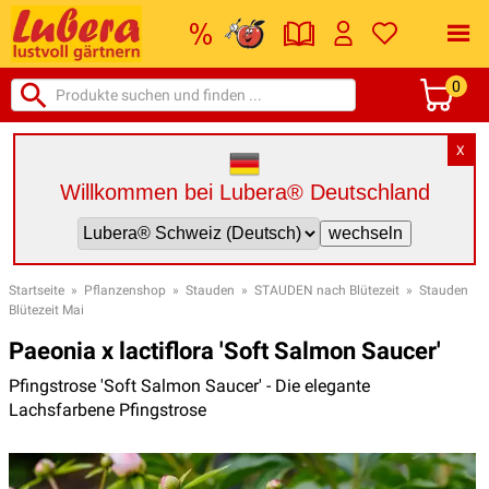
0
X
Willkommen bei Lubera® Deutschland
Startseite
»
Pflanzenshop
»
Stauden
»
STAUDEN nach Blütezeit
»
Stauden
Blütezeit Mai
Paeonia x lactiflora 'Soft Salmon Saucer'
Pfingstrose 'Soft Salmon Saucer' - Die elegante
Lachsfarbene Pfingstrose