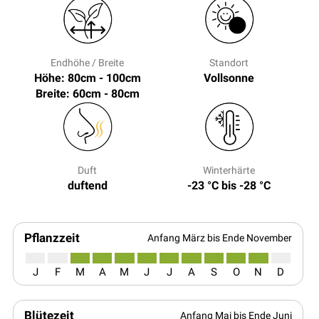
Endhöhe / Breite
Standort
Höhe: 80cm - 100cm
Vollsonne
Breite: 60cm - 80cm
Duft
Winterhärte
duftend
-23 °C bis -28 °C
Pflanzzeit
Anfang März bis Ende November
J
F
M
A
M
J
J
A
S
O
N
D
Blütezeit
Anfang Mai bis Ende Juni