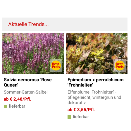
Aktuelle Trends...
Salvia nemorosa 'Rose
Epimedium x perralchicum
Queen'
'Frohnleiten'
Sommer-Garten-Salbei
Elfenblume 'Frohnleiten' -
pflegeleicht, wintergrün und
ab € 2,48/Pfl.
dekorativ
lieferbar
ab € 3,55/Pfl.
lieferbar