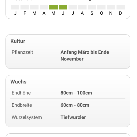
J
F
M
A
M
J
J
A
S
O
N
D
Kultur
Pflanzzeit
Anfang März bis Ende
November
Wuchs
Endhöhe
80cm - 100cm
Endbreite
60cm - 80cm
Wurzelsystem
Tiefwurzler