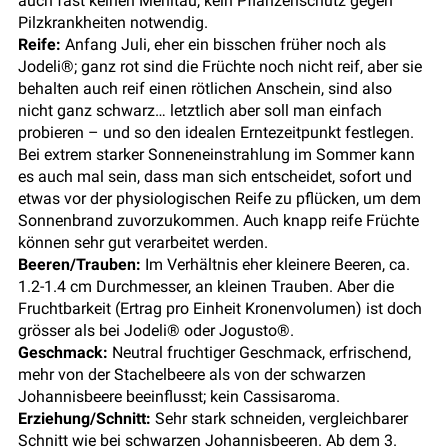
auch fast keinen Mehltau, kein Pflanzenschutz gegen
Pilzkrankheiten notwendig.
Reife:
Anfang Juli, eher ein bisschen früher noch als
Jodeli®; ganz rot sind die Früchte noch nicht reif, aber sie
behalten auch reif einen rötlichen Anschein, sind also
nicht ganz schwarz… letztlich aber soll man einfach
probieren – und so den idealen Erntezeitpunkt festlegen.
Bei extrem starker Sonneneinstrahlung im Sommer kann
es auch mal sein, dass man sich entscheidet, sofort und
etwas vor der physiologischen Reife zu pflücken, um dem
Sonnenbrand zuvorzukommen. Auch knapp reife Früchte
können sehr gut verarbeitet werden.
Beeren/Trauben:
Im Verhältnis eher kleinere Beeren, ca.
1.2-1.4 cm Durchmesser, an kleinen Trauben. Aber die
Fruchtbarkeit (Ertrag pro Einheit Kronenvolumen) ist doch
grösser als bei Jodeli® oder Jogusto®.
Geschmack:
Neutral fruchtiger Geschmack, erfrischend,
mehr von der Stachelbeere als von der schwarzen
Johannisbeere beeinflusst; kein Cassisaroma.
Erziehung/Schnitt:
Sehr stark schneiden, vergleichbarer
Schnitt wie bei schwarzen Johannisbeeren. Ab dem 3.