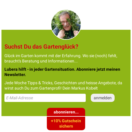
Suchst Du das Gartenglück?
Glück im Garten kommt mit der Erfahrung. Wo sie (noch) fehlt,
braucht's Beratung und Informationen...
Lubera hilft - in jeder Gartensituation. Abonniere jetzt meinen
Newsletter.
Jede Woche Tipps & Tricks, Geschichten und heisse Angebote, da
wirst auch Du zum Gartenprofi! Dein Markus Kobelt
abonnieren...
+10% Gutschein
sichern