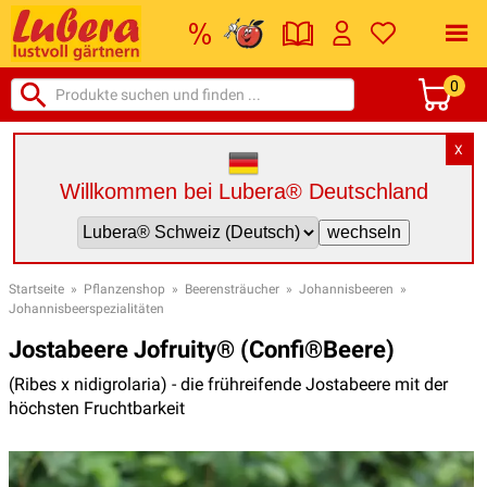
0
X
Willkommen bei Lubera® Deutschland
Startseite
»
Pflanzenshop
»
Beerensträucher
»
Johannisbeeren
»
Johannisbeerspezialitäten
Jostabeere Jofruity® (Confi®Beere)
(Ribes x nidigrolaria) - die frühreifende Jostabeere mit der
höchsten Fruchtbarkeit