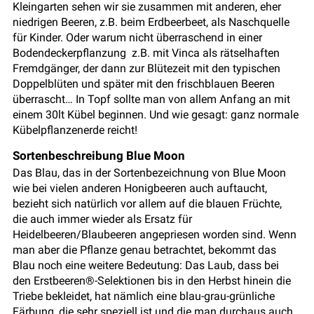
Kleingarten sehen wir sie zusammen mit anderen, eher
niedrigen Beeren, z.B. beim Erdbeerbeet, als Naschquelle
für Kinder. Oder warum nicht überraschend in einer
Bodendeckerpflanzung z.B. mit Vinca als rätselhaften
Fremdgänger, der dann zur Blütezeit mit den typischen
Doppelblüten und später mit den frischblauen Beeren
überrascht… In Topf sollte man von allem Anfang an mit
einem 30lt Kübel beginnen. Und wie gesagt: ganz normale
Kübelpflanzenerde reicht!
Sortenbeschreibung Blue Moon
Das Blau, das in der Sortenbezeichnung von Blue Moon
wie bei vielen anderen Honigbeeren auch auftaucht,
bezieht sich natürlich vor allem auf die blauen Früchte,
die auch immer wieder als Ersatz für
Heidelbeeren/Blaubeeren angepriesen worden sind. Wenn
man aber die Pflanze genau betrachtet, bekommt das
Blau noch eine weitere Bedeutung: Das Laub, dass bei
den Erstbeeren®-Selektionen bis in den Herbst hinein die
Triebe bekleidet, hat nämlich eine blau-grau-grünliche
Färbung, die sehr speziell ist und die man durchaus auch