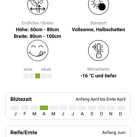
Endhöhe / Breite
Standort
Höhe: 60cm - 80cm
Vollsonne, Halbschatten
Breite: 80cm - 100cm
süss
sauer
Winterhärte
-16 °C und tiefer
Blütezeit
Anfang April bis Ende April
J
F
M
A
M
J
J
A
S
O
N
D
Reife/Ernte
Anfang Juni