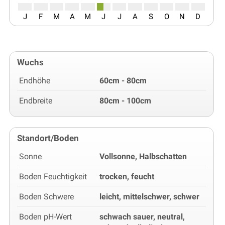
J
F
M
A
M
J
J
A
S
O
N
D
Wuchs
Endhöhe
60cm - 80cm
Endbreite
80cm - 100cm
Standort/Boden
Sonne
Vollsonne, Halbschatten
Boden Feuchtigkeit
trocken, feucht
Boden Schwere
leicht, mittelschwer, schwer
Boden pH-Wert
schwach sauer, neutral,