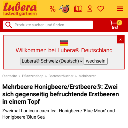
0
X
Willkommen bei Lubera® Deutschland
Startseite
»
Pflanzenshop
»
Beerensträucher
»
Mehrbeeren
Mehrbeere Honigbeere/Erstbeere®: Zwei
sich gegenseitig befruchtende Erstbeeren
in einem Topf
Zweimal Lonicera caerulea: Honigbeere 'Blue Moon' und
Honigbeere 'Blue Sea'