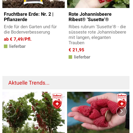
Fruchtbare Erde: Nr. 2 |
Rote Johannisbeere
Pflanzerde
Ribest® 'Susette'®
Erde für den Garten und für
Ribes rubrum 'Susette'® - die
die Bodenverbesserung
süsseste rote Johannisbeere
mit langen, eleganten
ab € 7,49/Pfl.
Trauben
lieferbar
€ 21,95
lieferbar
Aktuelle Trends...