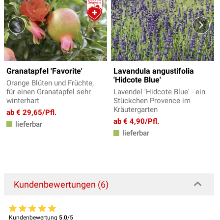
Granatapfel 'Favorite'
Lavandula angustifolia
'Hidcote Blue'
Orange Blüten und Früchte,
für einen Granatapfel sehr
Lavendel 'Hidcote Blue' - ein
winterhart
Stückchen Provence im
Kräutergarten
ab € 29,65/Pfl.
ab € 4,90/Pfl.
lieferbar
lieferbar
Kundenbewertungen (6)
Kundenbewertung
5.0
/5