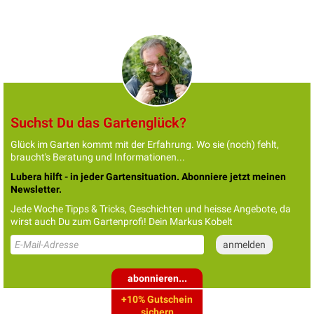
Suchst Du das Gartenglück?
Glück im Garten kommt mit der Erfahrung. Wo sie (noch) fehlt,
braucht's Beratung und Informationen...
Lubera hilft - in jeder Gartensituation. Abonniere jetzt meinen
Newsletter.
Jede Woche Tipps & Tricks, Geschichten und heisse Angebote, da
wirst auch Du zum Gartenprofi! Dein Markus Kobelt
abonnieren...
+10% Gutschein
sichern