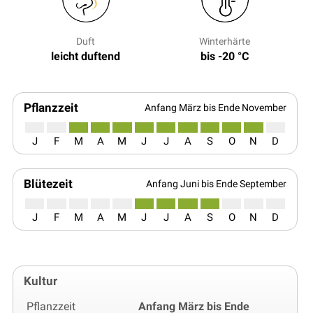
Duft
Winterhärte
leicht duftend
bis -20 °C
Pflanzzeit
Anfang März bis Ende November
J
F
M
A
M
J
J
A
S
O
N
D
Blütezeit
Anfang Juni bis Ende September
J
F
M
A
M
J
J
A
S
O
N
D
Kultur
Pflanzzeit
Anfang März bis Ende