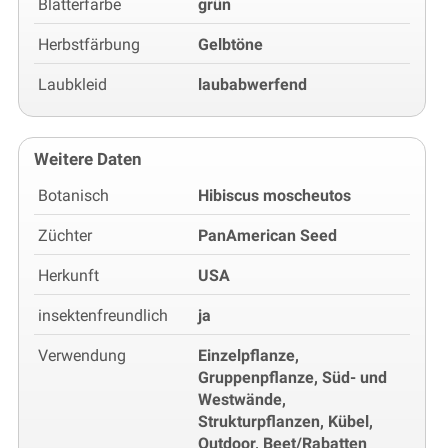
Blätterfarbe
grün
Herbstfärbung
Gelbtöne
Laubkleid
laubabwerfend
Weitere Daten
Botanisch
Hibiscus moscheutos
Züchter
PanAmerican Seed
Herkunft
USA
insektenfreundlich
ja
Verwendung
Einzelpflanze,
Gruppenpflanze, Süd- und
Westwände,
Strukturpflanzen, Kübel,
Outdoor, Beet/Rabatten