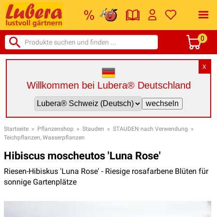
0
X
Willkommen bei Lubera® Deutschland
Startseite
»
Pflanzenshop
»
Stauden
»
STAUDEN nach Verwendung
»
Teichpflanzen, Wasserpflanzen
Hibiscus moscheutos 'Luna Rose'
Riesen-Hibiskus 'Luna Rose' - Riesige rosafarbene Blüten für
sonnige Gartenplätze