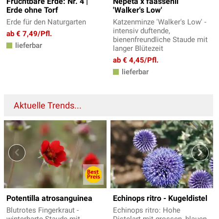
Fruchtbare Erde: Nr. 4 |
Nepeta x faassenii
Erde ohne Torf
'Walker's Low'
Erde für den Naturgarten
Katzenminze 'Walker's Low' -
intensiv duftende,
ab € 7,49/Pfl.
bienenfreundliche Staude mit
lieferbar
langer Blütezeit
ab € 4,45/Pfl.
lieferbar
Aktuelle Trends...
Potentilla atrosanguinea
Echinops ritro - Kugeldistel
Blutrotes Fingerkraut -
Echinops ritro: Hohe