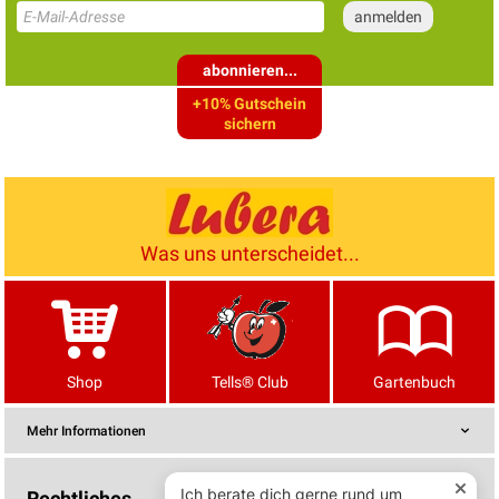
abonnieren...
+10% Gutschein
sichern
Was uns unterscheidet...
Shop
Tells® Club
Gartenbuch
Mehr Informationen
Rechtliches