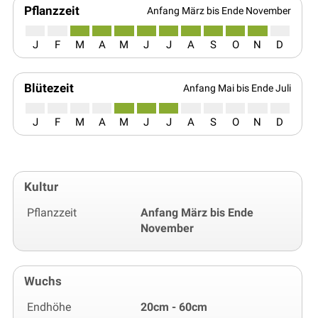
Pflanzzeit
Anfang März bis Ende November
J
F
M
A
M
J
J
A
S
O
N
D
Blütezeit
Anfang Mai bis Ende Juli
J
F
M
A
M
J
J
A
S
O
N
D
Kultur
Pflanzzeit
Anfang März bis Ende
November
Wuchs
Endhöhe
20cm - 60cm