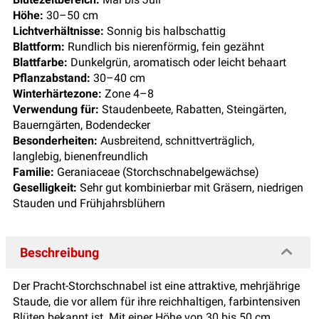
Höhe:
30–50 cm
Lichtverhältnisse:
Sonnig bis halbschattig
Blattform:
Rundlich bis nierenförmig, fein gezähnt
Blattfarbe:
Dunkelgrün, aromatisch oder leicht behaart
Pflanzabstand:
30–40 cm
Winterhärtezone:
Zone 4–8
Verwendung für:
Staudenbeete, Rabatten, Steingärten,
Bauerngärten, Bodendecker
Besonderheiten:
Ausbreitend, schnittverträglich,
langlebig, bienenfreundlich
Familie:
Geraniaceae (Storchschnabelgewächse)
Geselligkeit:
Sehr gut kombinierbar mit Gräsern, niedrigen
Stauden und Frühjahrsblühern
Beschreibung
Der Pracht-Storchschnabel ist eine attraktive, mehrjährige
Staude, die vor allem für ihre reichhaltigen, farbintensiven
Blüten bekannt ist. Mit einer Höhe von 30 bis 50 cm