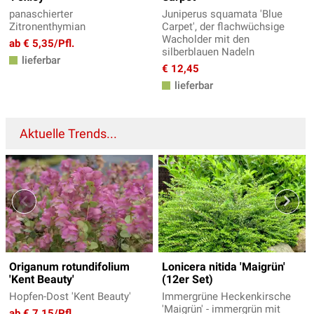
panaschierter
Juniperus squamata 'Blue
Zitronenthymian
Carpet', der flachwüchsige
Wacholder mit den
ab € 5,35/Pfl.
silberblauen Nadeln
lieferbar
€ 12,45
lieferbar
Aktuelle Trends...
Origanum rotundifolium
Lonicera nitida 'Maigrün'
'Kent Beauty'
(12er Set)
Hopfen-Dost 'Kent Beauty'
Immergrüne Heckenkirsche
'Maigrün' - immergrün mit
ab € 7,15/Pfl.