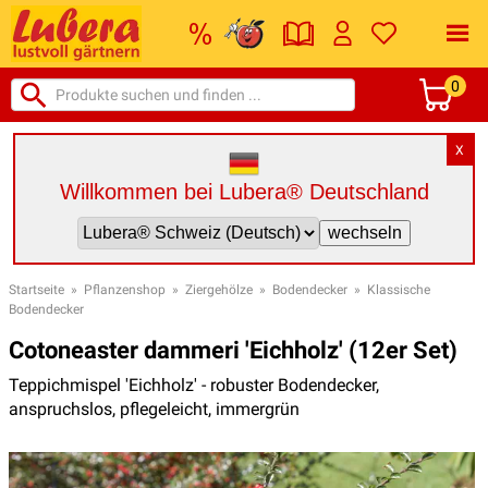
0
X
Willkommen bei Lubera® Deutschland
Startseite
»
Pflanzenshop
»
Ziergehölze
»
Bodendecker
»
Klassische
Bodendecker
Cotoneaster dammeri 'Eichholz' (12er Set)
Teppichmispel 'Eichholz' - robuster Bodendecker,
anspruchslos, pflegeleicht, immergrün