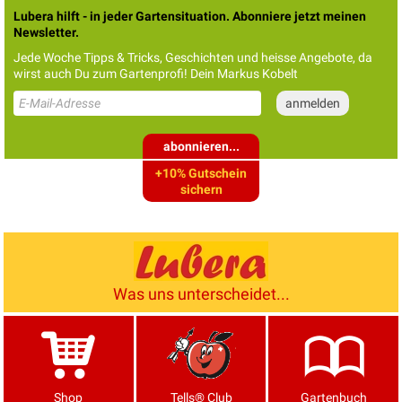
Lubera hilft - in jeder Gartensituation. Abonniere jetzt meinen
Newsletter.
Jede Woche Tipps & Tricks, Geschichten und heisse Angebote, da
wirst auch Du zum Gartenprofi! Dein Markus Kobelt
abonnieren...
+10% Gutschein
sichern
Was uns unterscheidet...
Shop
Tells® Club
Gartenbuch