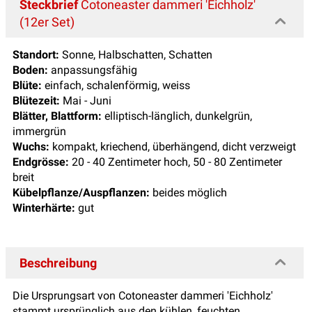
Steckbrief
Cotoneaster dammeri 'Eichholz'
(12er Set)
Standort:
Sonne, Halbschatten, Schatten
Boden:
anpassungsfähig
Blüte:
einfach, schalenförmig, weiss
Blütezeit:
Mai - Juni
Blätter, Blattform:
elliptisch-länglich, dunkelgrün,
immergrün
Wuchs:
kompakt, kriechend, überhängend, dicht verzweigt
Endgrösse:
20 - 40 Zentimeter hoch, 50 - 80 Zentimeter
breit
Kübelpflanze/Auspflanzen:
beides möglich
Winterhärte:
gut
Beschreibung
Die Ursprungsart von Cotoneaster dammeri 'Eichholz'
stammt ursprünglich aus den kühlen, feuchten