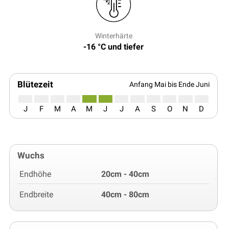
Winterhärte
-16 °C und tiefer
Blütezeit
Anfang Mai bis Ende Juni
J
F
M
A
M
J
J
A
S
O
N
D
Wuchs
Endhöhe
20cm - 40cm
Endbreite
40cm - 80cm