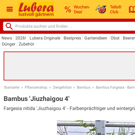
Wochen-
Tells®
Deal
Club
News
2026!
Lubera Originale
Bestpreis
Gartenideen
Obst
Beere
Dünger
Zubehör
Startseite
»
Pflanzenshop
»
Ziergehölze
»
Bambus
»
Bambus Fargesia - Bam
Bambus 'Jiuzhaigou 4'
Fargesia nitida 'Jiuzhaigou 4' - Farbenprächtiger und winterg