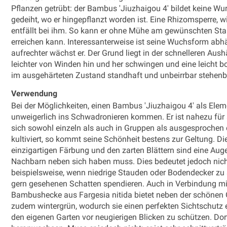
Pflanzen getrübt: der Bambus 'Jiuzhaigou 4' bildet keine Wu
gedeiht, wo er hingepflanzt worden ist. Eine Rhizomsperre, 
entfällt bei ihm. So kann er ohne Mühe am gewünschten Stan
erreichen kann. Interessanterweise ist seine Wuchsform abhän
aufrechter wächst er. Der Grund liegt in der schnelleren Aush
leichter von Winden hin und her schwingen und eine leich
im ausgehärteten Zustand standhaft und unbeirrbar stehenb
Verwendung
Bei der Möglichkeiten, einen Bambus 'Jiuzhaigou 4' als El
unweigerlich ins Schwadronieren kommen. Er ist nahezu für a
sich sowohl einzeln als auch in Gruppen als ausgesprochen d
kultiviert, so kommt seine Schönheit bestens zur Geltung. D
einzigartigen Färbung und den zarten Blättern sind eine Aug
Nachbarn neben sich haben muss. Dies bedeutet jedoch nicht, 
beispielsweise, wenn niedrige Stauden oder Bodendecker zu
gern gesehenen Schatten spendieren. Auch in Verbindung mit
Bambushecke aus Fargesia nitida bietet neben der schönen Opt
zudem wintergrün, wodurch sie einen perfekten Sichtschutz e
den eigenen Garten vor neugierigen Blicken zu schützen. Dor