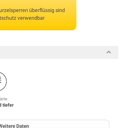
rzelsperren überflüssig sind
htschutz verwendbar
ärte
 tiefer
Weitere Daten