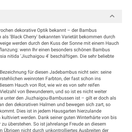
rochen dekorative Optik bekannt – der Bambus
h als 'Black Cherry' bekannten Varietät bekommen durch
Zweige werden durch den Kuss der Sonne mit einem Hauch
npflanzung: wenn Ihr einen besonders schönen Bambus
sia nitida 'Jiuzhaigou 4' beschäftigen. Die sehr beliebte
e Bezeichnung für diesen Jadebambus nicht sein: seine
ehlichen weinroten Farbton, der fast schon ins
diesem Hauch von Rot, wie wir es von sehr reifen
ielzahl von Bewunderern, und so ist es nicht weiter
te unter den Jiuzhaigou-Bambussen ist – gilt er doch als
t an den dekorativen Halmen und bewegen sich zart, so
ekommt. Dies ist in jedem Hausgarten hierzulande
kultiviert werden. Dank seiner guten Winterhärte von bis
r zu überstehen. So ist jahrelange Freude an diesem
Übrigen nicht durch unkontrolliertes Ausbreiten der