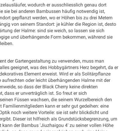
rzelausläufer, wodurch er ausschliesslich genau dort
wie sie bei anderen Bambussen häufig notwendig ist,
dort gepflanzt werden, wo er Höhen bis zu drei Metern
gig von seinem Standort: je kühler die Region ist, desto
ärtung der Halme: sind sie weich, so lassen sie sich
t bogige und überhängende Form bekommen, während sie
leiben.
ement der Gartengestaltung zu verwenden, muss man
lles geeignet, was des Hobbygärtners Herz begehrt, da er
ekoratives Element erweist. Wird er als Solitärpflanze
ie aufrechten oder leicht überhängenden Halme mit der
enweide, so dass der Black Cherry keine direkten
dass er unverträglich ist. So freut er sich
 seinen Füssen wachsen, die seinem Wurzelbereich den
 Familienmitgliedern kann er sehr gut gedeihen: eine
ik noch weitere Vorteile: sie ist sehr blickdicht und
rgibt. Dieser ist hilfreich als Grundstücksbegrenzung, um
t kann der Bambus 'Jiuzhaigou 4' zu seiner vollen Höhe