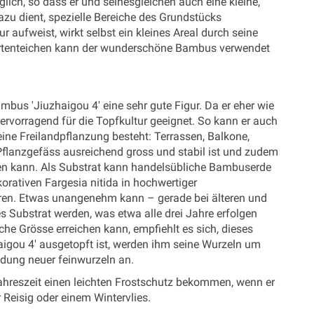
glich, so dass er und seinesgleichen auch eine kleine,
zu dient, spezielle Bereiche des Grundstücks
r aufweist, wirkt selbst ein kleines Areal durch seine
Gartenteichen kann der wunderschöne Bambus verwendet
bus 'Jiuzhaigou 4' eine sehr gute Figur. Da er eher wie
hervorragend für die Topfkultur geeignet. So kann er auch
eine Freilandpflanzung besteht: Terrassen, Balkone,
 Pflanzgefäss ausreichend gross und stabil ist und zudem
sen kann. Als Substrat kann handelsübliche Bambuserde
orativen Fargesia nitida in hochwertiger
eren. Etwas unangenehm kann – gerade bei älteren und
Substrat werden, was etwa alle drei Jahre erfolgen
he Grösse erreichen kann, empfiehlt es sich, dieses
igou 4' ausgetopft ist, werden ihm seine Wurzeln um
ldung neuer feinwurzeln an.
 Jahreszeit einen leichten Frostschutz bekommen, wenn er
r Reisig oder einem Wintervlies.