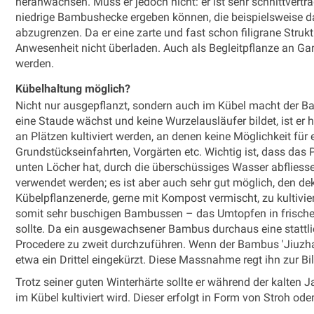
heranwachsen. Muss er jedoch nicht: er ist sehr schnittverträ
niedrige Bambushecke ergeben können, die beispielsweise da
abzugrenzen. Da er eine zarte und fast schon filigrane Struktu
Anwesenheit nicht überladen. Auch als Begleitpflanze an 
werden.
Kübelhaltung möglich?
Nicht nur ausgepflanzt, sondern auch im Kübel macht der Bam
eine Staude wächst und keine Wurzelausläufer bildet, ist er 
an Plätzen kultiviert werden, an denen keine Möglichkeit für 
Grundstückseinfahrten, Vorgärten etc. Wichtig ist, dass das
unten Löcher hat, durch die überschüssiges Wasser abflies
verwendet werden; es ist aber auch sehr gut möglich, den dek
Kübelpflanzenerde, gerne mit Kompost vermischt, zu kultivi
somit sehr buschigen Bambussen – das Umtopfen in frisches 
sollte. Da ein ausgewachsener Bambus durchaus eine stattlic
Procedere zu zweit durchzuführen. Wenn der Bambus 'Jiuzha
etwa ein Drittel eingekürzt. Diese Massnahme regt ihn zur Bi
Trotz seiner guten Winterhärte sollte er während der kalten
im Kübel kultiviert wird. Dieser erfolgt in Form von Stroh ode