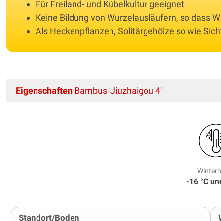
Für Freiland- und Kübelkultur geeignet
Keine Bildung von Wurzelausläufern, so dass Wu
Als Heckenpflanzen, Solitärgehölze so wie Sic
Eigenschaften
Bambus 'Jiuzhaigou 4'
Winterh
-16 °C und
Standort/Boden