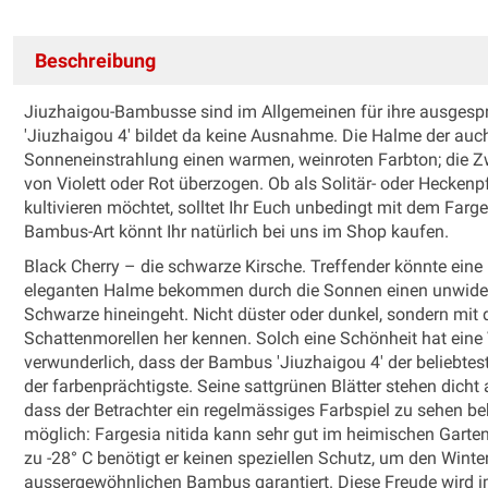
Beschreibung
Jiuzhaigou-Bambusse sind im Allgemeinen für ihre ausgesp
'Jiuzhaigou 4' bildet da keine Ausnahme. Die Halme der auc
Sonneneinstrahlung einen warmen, weinroten Farbton; die 
von Violett oder Rot überzogen. Ob als Solitär- oder Hecke
kultivieren möchtet, solltet Ihr Euch unbedingt mit dem Farge
Bambus-Art könnt Ihr natürlich bei uns im Shop kaufen.
Black Cherry – die schwarze Kirsche. Treffender könnte ein
eleganten Halme bekommen durch die Sonnen einen unwiderst
Schwarze hineingeht. Nicht düster oder dunkel, sondern mit 
Schattenmorellen her kennen. Solch eine Schönheit hat eine V
verwunderlich, dass der Bambus 'Jiuzhaigou 4' der beliebtes
der farbenprächtigste. Seine sattgrünen Blätter stehen dich
dass der Betrachter ein regelmässiges Farbspiel zu sehen b
möglich: Fargesia nitida kann sehr gut im heimischen Garten 
zu -28° C benötigt er keinen speziellen Schutz, um den Winte
aussergewöhnlichen Bambus garantiert. Diese Freude wird im 