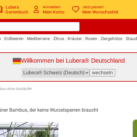
Lubera
Anmelden!
Jetzt planen!
Gartenbuch
Mein Konto
Mein Wunschzettel
n
Erdbeeren
Mediterrane
Zitrus
Kräuter
Rosen
Ziergehölze
Stau
Willkommen bei Lubera® Deutschland
bus ohne Ausläufer
rüner Bambus, der keine Wurzelsperren braucht