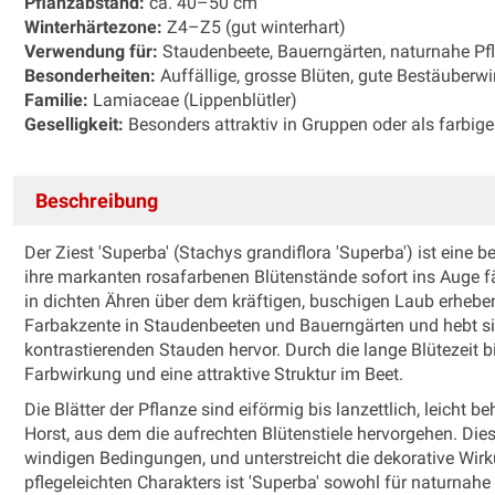
Pflanzabstand:
ca. 40–50 cm
Winterhärtezone:
Z4–Z5 (gut winterhart)
Verwendung für:
Staudenbeete, Bauerngärten, naturnahe Pf
Besonderheiten:
Auffällige, grosse Blüten, gute Bestäuberw
Familie:
Lamiaceae (Lippenblütler)
Geselligkeit:
Besonders attraktiv in Gruppen oder als farbige
Beschreibung
Der Ziest 'Superba' (Stachys grandiflora 'Superba') ist ei
ihre markanten rosafarbenen Blütenstände sofort ins Auge fä
in dichten Ähren über dem kräftigen, buschigen Laub erheben
Farbakzente in Staudenbeeten und Bauerngärten und hebt si
kontrastierenden Stauden hervor. Durch die lange Blütezeit b
Farbwirkung und eine attraktive Struktur im Beet.
Die Blätter der Pflanze sind eiförmig bis lanzettlich, leicht 
Horst, aus dem die aufrechten Blütenstiele hervorgehen. Dies
windigen Bedingungen, und unterstreicht die dekorative Wirk
pflegeleichten Charakters ist 'Superba' sowohl für naturnah