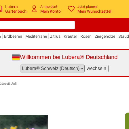
Lubera
Anmelden!
Jetzt planen!
Gartenbuch
Mein Konto
Mein Wunschzettel
n
Erdbeeren
Mediterrane
Zitrus
Kräuter
Rosen
Ziergehölze
Stau
Willkommen bei Lubera® Deutschland
tezeit Juli