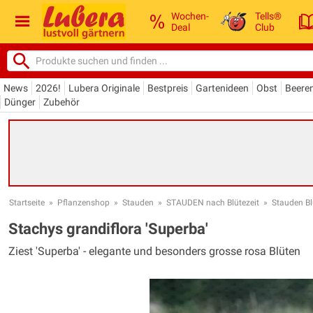
Wochen-
Tells®
Deal
Club
News
2026!
Lubera Originale
Bestpreis
Gartenideen
Obst
Beere
Dünger
Zubehör
Startseite
»
Pflanzenshop
»
Stauden
»
STAUDEN nach Blütezeit
»
Stauden Blü
Stachys grandiflora 'Superba'
Ziest 'Superba' - elegante und besonders grosse rosa Blüten