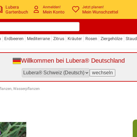
Lubera
Anmelden!
Jetzt planen!
Gartenbuch
Mein Konto
Mein Wunschzettel
n
Erdbeeren
Mediterrane
Zitrus
Kräuter
Rosen
Ziergehölze
Stau
Willkommen bei Lubera® Deutschland
flanzen, Wasserpflanzen