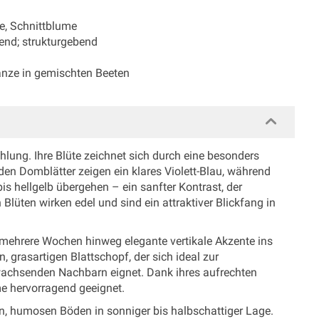
te, Schnittblume
end; strukturgebend
lanze in gemischten Beeten
trahlung. Ihre Blüte zeichnet sich durch eine besonders
den Domblätter zeigen ein klares Violett-Blau, während
s hellgelb übergehen – ein sanfter Kontrast, der
 Blüten wirken edel und sind ein attraktiver Blickfang in
r mehrere Wochen hinweg elegante vertikale Akzente ins
 grasartigen Blattschopf, der sich ideal zur
 wachsenden Nachbarn eignet. Dank ihres aufrechten
me hervorragend geeignet.
ten, humosen Böden in sonniger bis halbschattiger Lage.