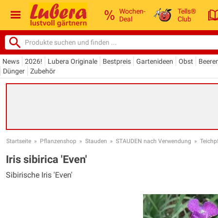
Wochen-
Tells®
Deal
Club
News
2026!
Lubera Originale
Bestpreis
Gartenideen
Obst
Beere
Dünger
Zubehör
Startseite
»
Pflanzenshop
»
Stauden
»
STAUDEN nach Verwendung
»
Teichp
Iris sibirica 'Even'
Sibirische Iris 'Even'