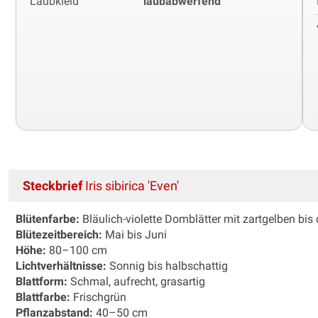
Laubkleid
laubabwerfend
Steckbrief
Iris sibirica 'Even'
Blütenfarbe:
Bläulich-violette Domblätter mit zartgelben bi
Blütezeitbereich:
Mai bis Juni
Höhe:
80–100 cm
Lichtverhältnisse:
Sonnig bis halbschattig
Blattform:
Schmal, aufrecht, grasartig
Blattfarbe:
Frischgrün
Pflanzabstand:
40–50 cm