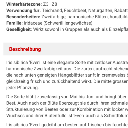
Winterhärtezone:
Z3–Z8
Verwendung für:
Teichrand, Feuchtbeet, Naturgarten, Rabat
Besonderheiten:
Zweifarbige, harmonische Blüten; horstbild
Familie:
Iridaceae (Schwertliliengewächse)
Geselligkeit:
Wirkt sowohl in Gruppen als auch als Einzelpf
Beschreibung
Iris sibirica 'Even' ist eine elegante Sorte mit zeitloser Auss
harmonische Zweifarbigkeit aus: Die zarten, aufrecht stehen
die nach unten geneigten Hängeblätter sanft in cremeweiss bi
gleichzeitig frisch und zurückhaltend wirkt. Die mittelgrossen
jeder Pflanzung.
Die Sorte blüht zuverlässig von Mai bis Juni und bringt übe
Beet. Auch nach der Blüte überzeugt sie durch ihren schmalen,
Strukturierung von Beeten oder zur Kombination mit locker
Wuchses und ihrer Blütenfülle ist 'Even' auch als Schnittblu
Iris sibirica 'Even' gedeiht am besten auf frischen bis feuch