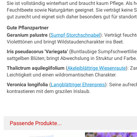
Sie ist vollständig winterhart und braucht kaum Pflege. Als ho
Feuchtbeete sowie Naturgärten geeignet. Sie verträgt kein
gut zurecht und eignet sich daher besonders gut für standor
Gute Pflanzpartner
Geranium palustre
(
Sumpf-Storchschnabel
): Verträgt feuch
Violetttönen und bringt Wildstaudencharakter ins Beet.
Iris pseudacorus 'Variegata'
(Buntlaubige Sumpfschwertlilie)
sattgelben Blüten; bringt Abwechslung in Struktur und Farbe.
Thalictrum aquilegiifolium
(
Akeleiblättrige Wiesenraute
): Za
Leichtigkeit und einen wildromantischen Charakter.
Veronica longifolia
(
Langblättriger Ehrenpreis
): Seine aufre
kontrastieren mit dem grazilen Irislaub.
Passende Produkte...