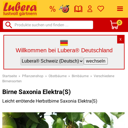
0
X
Willkommen bei Lubera® Deutschland
Startseite
»
Pflanzenshop
»
Obstbäume
»
Birnbäume
»
Verschiedene
Birnensorten
Birne Saxonia Elektra(S)
Leicht errötende Herbstbirne Saxonia Elektra(S)