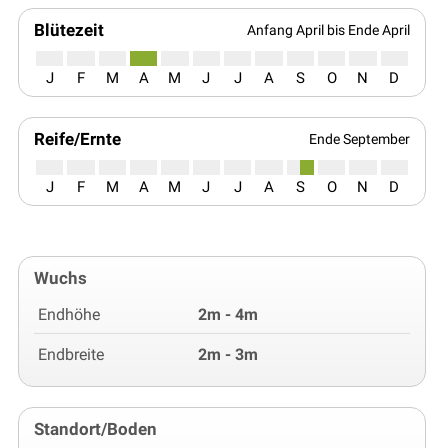
Blütezeit
Anfang April bis Ende April
J
F
M
A
M
J
J
A
S
O
N
D
Reife/Ernte
Ende September
J
F
M
A
M
J
J
A
S
O
N
D
Wuchs
Endhöhe
2m - 4m
Endbreite
2m - 3m
Standort/Boden