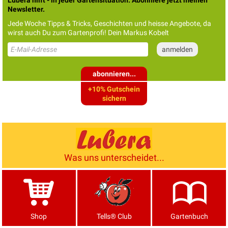
Lubera hilft - in jeder Gartensituation. Abonniere jetzt meinen
Newsletter.
Jede Woche Tipps & Tricks, Geschichten und heisse Angebote, da
wirst auch Du zum Gartenprofi! Dein Markus Kobelt
abonnieren...
+10% Gutschein
sichern
Was uns unterscheidet...
Shop
Tells® Club
Gartenbuch