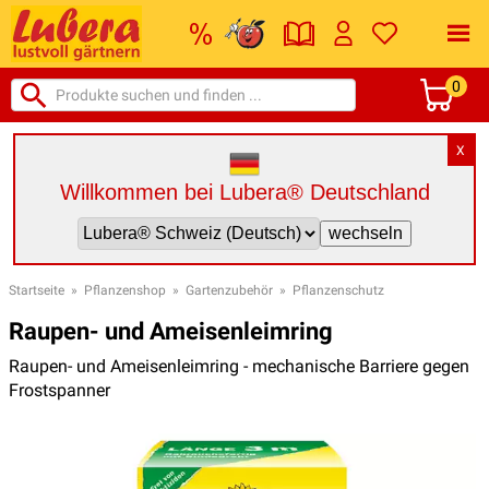
0
X
Willkommen bei Lubera® Deutschland
Startseite
»
Pflanzenshop
»
Gartenzubehör
»
Pflanzenschutz
Raupen- und Ameisenleimring
Raupen- und Ameisenleimring - mechanische Barriere gegen
Frostspanner