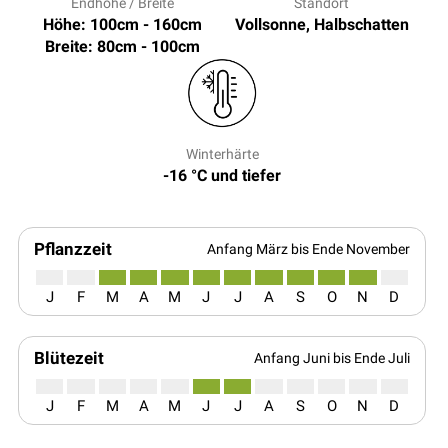
Endhöhe / Breite
Standort
Höhe: 100cm - 160cm
Vollsonne, Halbschatten
Breite: 80cm - 100cm
Winterhärte
-16 °C und tiefer
Pflanzzeit
Anfang März bis Ende November
J
F
M
A
M
J
J
A
S
O
N
D
Blütezeit
Anfang Juni bis Ende Juli
J
F
M
A
M
J
J
A
S
O
N
D