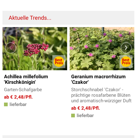
Aktuelle Trends...
Achillea millefolium
Geranium macrorrhizum
'Kirschkönigin'
'Czakor'
Garten-Schafgarbe
Storchschnabel 'Czakor' -
prächtige rosafarbene Blüten
ab € 2,48/Pfl.
und aromatisch-würziger Duft
lieferbar
ab € 2,48/Pfl.
lieferbar