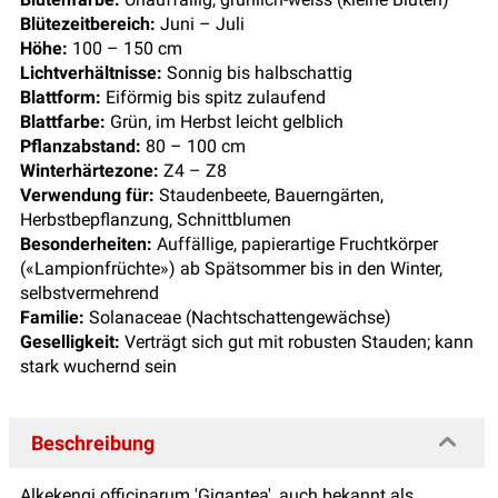
Blütezeitbereich:
Juni – Juli
Höhe:
100 – 150 cm
Lichtverhältnisse:
Sonnig bis halbschattig
Blattform:
Eiförmig bis spitz zulaufend
Blattfarbe:
Grün, im Herbst leicht gelblich
Pflanzabstand:
80 – 100 cm
Winterhärtezone:
Z4 – Z8
Verwendung für:
Staudenbeete, Bauerngärten,
Herbstbepflanzung, Schnittblumen
Besonderheiten:
Auffällige, papierartige Fruchtkörper
(«Lampionfrüchte») ab Spätsommer bis in den Winter,
selbstvermehrend
Familie:
Solanaceae (Nachtschattengewächse)
Geselligkeit:
Verträgt sich gut mit robusten Stauden; kann
stark wuchernd sein
Beschreibung
Alkekengi officinarum 'Gigantea', auch bekannt als