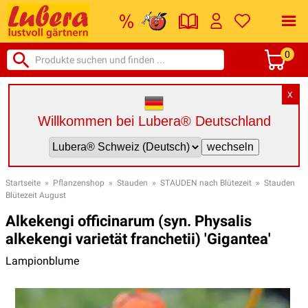
0
X
Willkommen bei Lubera® Deutschland
Startseite
»
Pflanzenshop
»
Stauden
»
STAUDEN nach Blütezeit
»
Stauden
Blütezeit August
Alkekengi officinarum (syn. Physalis
alkekengi varietät franchetii) 'Gigantea'
Lampionblume