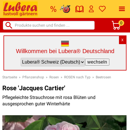
0
X
Willkommen bei Lubera® Deutschland
Startseite
»
Pflanzenshop
»
Rosen
»
ROSEN nach Typ
»
Beetrosen
Rose 'Jacques Cartier'
Pflegeleichte Strauchrose mit rosa Blüten und
ausgesprochen guter Winterhärte