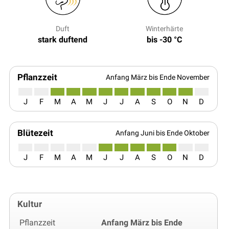
Duft
Winterhärte
stark duftend
bis -30 °C
Pflanzzeit
Anfang März bis Ende November
J
F
M
A
M
J
J
A
S
O
N
D
Blütezeit
Anfang Juni bis Ende Oktober
J
F
M
A
M
J
J
A
S
O
N
D
Kultur
Pflanzzeit
Anfang März bis Ende