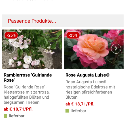
Passende Produkte...
-25%
-25%
Ramblerrose 'Guirlande
Rose Augusta Luise®
Rose'
Rosa Augusta Luise® -
Rosa 'Guirlande Rose' -
nostalgische Edelrose mit
Kletterrose mit zartrosa,
riesigen pfirsichfarbenen
halbgefüllten Blüten und
Blüten
biegsamen Trieben
ab € 18,71/Pfl.
ab € 18,71/Pfl.
lieferbar
lieferbar