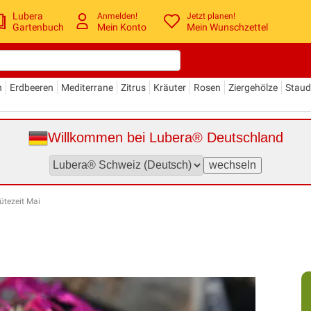
Lubera
Anmelden!
Jetzt planen!
Gartenbuch
Mein Konto
Mein Wunschzettel
n
Erdbeeren
Mediterrane
Zitrus
Kräuter
Rosen
Ziergehölze
Stau
Willkommen bei Lubera® Deutschland
ütezeit Mai