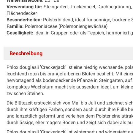
Winterhärtezone:
Z3–Z8
Verwendung für:
Steingarten, Trockenbeet, Dachbegrünung, 
Flächendecker
Besonderheiten:
Polsterbildend, ideal für sonnige, trockene S
Familie:
Polemoniaceae (Polemoniengewächse)
Geselligkeit:
Ideal in Gruppen oder als Teppich, harmoniert 
Beschreibung
Phlox douglasii 'Crackerjack' ist eine niedrig wachsende, pols
leuchtend roten bis orangefarbenen Blüten besticht. Mit eine
hervorragend als bodendeckende Pflanze in Steingärten, auf 
kompaktes Wachstum macht sie ausserdem ideal, um kleine Fl
zwischen Steinen.
Die Blütezeit erstreckt sich von Mai bis Juli und zeichnet sic
durch ihre kräftigen Farben, sondern auch durch ihre Fülle be
und lanzettlich geformt und verleihen dem Polster eine attrakt
durchlässige, eher magere Böden und zeigt sich dabei als au
Phlox douglasii 'Crackerjack' ist winterhart und widersteht 