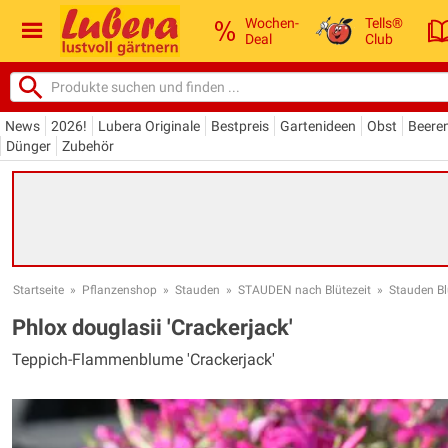
Wochen-
Tells®
Deal
Club
News
2026!
Lubera Originale
Bestpreis
Gartenideen
Obst
Beere
Dünger
Zubehör
Startseite
»
Pflanzenshop
»
Stauden
»
STAUDEN nach Blütezeit
»
Stauden Bl
Phlox douglasii 'Crackerjack'
Teppich-Flammenblume 'Crackerjack'