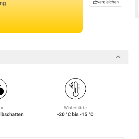
vergleichen
ang
ort
Winterhärte
albschatten
-20 °C bis -15 °C