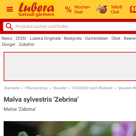
Wochen-
Tells®
Deal
Club
News
2026!
Lubera Originale
Bestpreis
Gartenideen
Obst
Beere
Dünger
Zubehör
Startseite
»
Pflanzenshop
»
Stauden
»
STAUDEN nach Blütezeit
»
Stauden Bl
Malva sylvestris 'Zebrina'
Malve 'Zebrina'