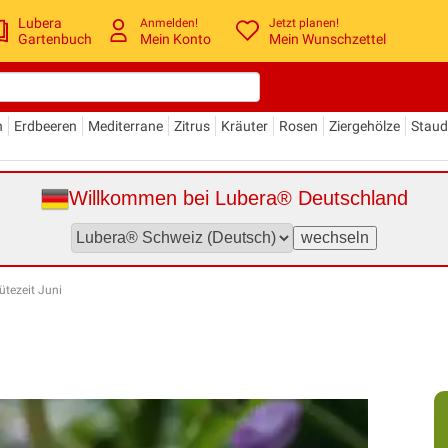
Lubera
Anmelden!
Jetzt planen!
Gartenbuch
Mein Konto
Mein Wunschzettel
n
Erdbeeren
Mediterrane
Zitrus
Kräuter
Rosen
Ziergehölze
Stau
Willkommen bei Lubera® Deutschland
ütezeit Juni