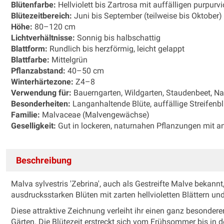
Blütenfarbe:
Hellviolett bis Zartrosa mit auffälligen purpurv
Blütezeitbereich:
Juni bis September (teilweise bis Oktober)
Höhe:
80–120 cm
Lichtverhältnisse:
Sonnig bis halbschattig
Blattform:
Rundlich bis herzförmig, leicht gelappt
Blattfarbe:
Mittelgrün
Pflanzabstand:
40–50 cm
Winterhärtezone:
Z4–8
Verwendung für:
Bauerngarten, Wildgarten, Staudenbeet, Na
Besonderheiten:
Langanhaltende Blüte, auffällige Streifenbl
Familie:
Malvaceae (Malvengewächse)
Geselligkeit:
Gut in lockeren, naturnahen Pflanzungen mit 
Beschreibung
Malva sylvestris 'Zebrina', auch als Gestreifte Malve bekannt
ausdrucksstarken Blüten mit zarten hellvioletten Blättern und
Diese attraktive Zeichnung verleiht ihr einen ganz besonder
Gärten. Die Blütezeit erstreckt sich vom Frühsommer bis in 