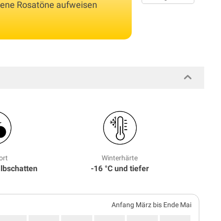
dene Rosatöne aufweisen
ort
Winterhärte
albschatten
-16 °C und tiefer
Anfang März bis Ende Mai