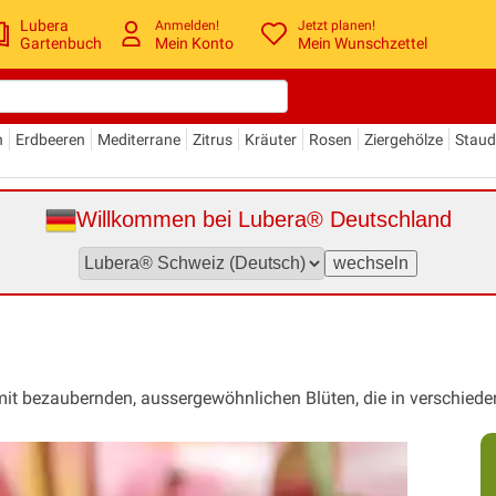
Lubera
Anmelden!
Jetzt planen!
Gartenbuch
Mein Konto
Mein Wunschzettel
n
Erdbeeren
Mediterrane
Zitrus
Kräuter
Rosen
Ziergehölze
Stau
Willkommen bei Lubera® Deutschland
 mit bezaubernden, aussergewöhnlichen Blüten, die in verschied