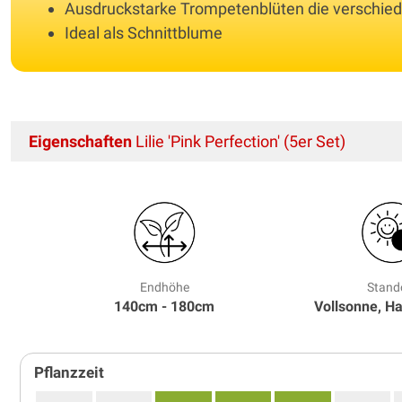
Ausdruckstarke Trompetenblüten die verschie
Ideal als Schnittblume
Eigenschaften
Lilie 'Pink Perfection' (5er Set)
Endhöhe
Stand
140cm - 180cm
Vollsonne, H
Pflanzzeit