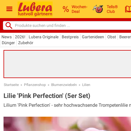
Wochen-
Tells®
Deal
Club
News
2026!
Lubera Originale
Bestpreis
Gartenideen
Obst
Beere
Dünger
Zubehör
Startseite
»
Pflanzenshop
»
Blumenzwiebeln
»
Lilien
Lilie 'Pink Perfection' (5er Set)
Lilium 'Pink Perfection' - sehr hochwachsende Trompetenlilie