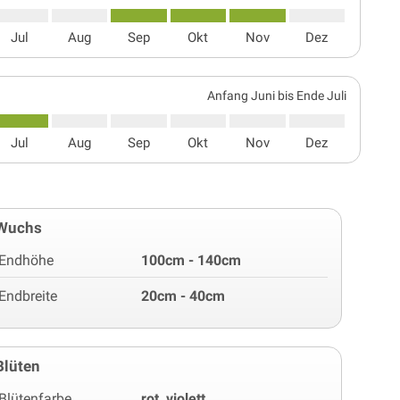
Jul
Aug
Sep
Okt
Nov
Dez
Anfang Juni bis Ende Juli
Jul
Aug
Sep
Okt
Nov
Dez
Wuchs
Endhöhe
100cm - 140cm
Endbreite
20cm - 40cm
Blüten
Blütenfarbe
rot, violett