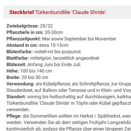
Steckbrief
Türkenbundlilie 'Claude Shride'
Zwiebelgrösse:
20/22
Pflanztiefe in cm:
20-30cm
Pflanzzeitpunkt:
Mai sowie September bis November
Abstand in cm:
etwa 10-15cm
Blütenfarbe:
violett-rot bis purpurrot
Blattfarbe:
mittelgrün, lanzettlich angeordnet
Blütezeit:
Anfang Juni bis Ende Juli
Höhe:
100 bis 140 cm
Breite:
20 bis 30 cm
Verwendung:
als Kübelpflanze, als Schnittpflanze, zur Gru
Staudenbeet, auf Balkon oder Terrasse und in Klein- und Vor
Standort:
sonnig bis halbschattig auf durchlässigem, kalkha
Türkenbundlilie 'Claude Shride' in Töpfe oder Kübel gepflan
verwenden.
Pflege:
die Sommerlilien sollten im Herbst / Spätherbst, we
werden. Verwenden Sie ab dem zeitigen Frühjahr Langzeitdün
kontinuierlich ab, sodass die Pflanze über einen längeren Ze