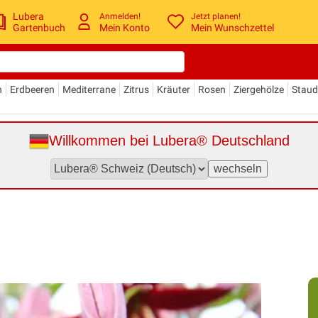
Lubera
Anmelden!
Jetzt planen!
Gartenbuch
Mein Konto
Mein Wunschzettel
n
Erdbeeren
Mediterrane
Zitrus
Kräuter
Rosen
Ziergehölze
Stau
Willkommen bei Lubera® Deutschland