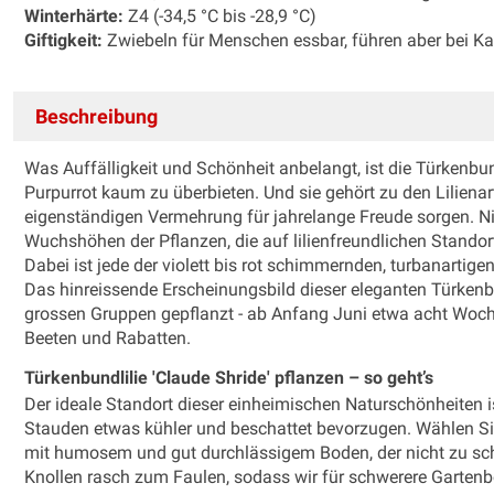
Winterhärte:
Z4 (-34,5 °C bis -28,9 °C)
Giftigkeit:
Zwiebeln für Menschen essbar, führen aber bei 
Beschreibung
Was Auffälligkeit und Schönheit anbelangt, ist die Türkenbun
Purpurrot kaum zu überbieten. Und sie gehört zu den Lilienar
eigenständigen Vermehrung für jahrelange Freude sorgen. N
Wuchshöhen der Pflanzen, die auf lilienfreundlichen Standor
Dabei ist jede der violett bis rot schimmernden, turbanartige
Das hinreissende Erscheinungsbild dieser eleganten Türkenbun
grossen Gruppen gepflanzt - ab Anfang Juni etwa acht Woche
Beeten und Rabatten.
Türkenbundlilie 'Claude Shride' pflanzen – so geht’s
Der ideale Standort dieser einheimischen Naturschönheiten i
Stauden etwas kühler und beschattet bevorzugen. Wählen Si
mit humosem und gut durchlässigem Boden, der nicht zu schn
Knollen rasch zum Faulen, sodass wir für schwerere Gartenb