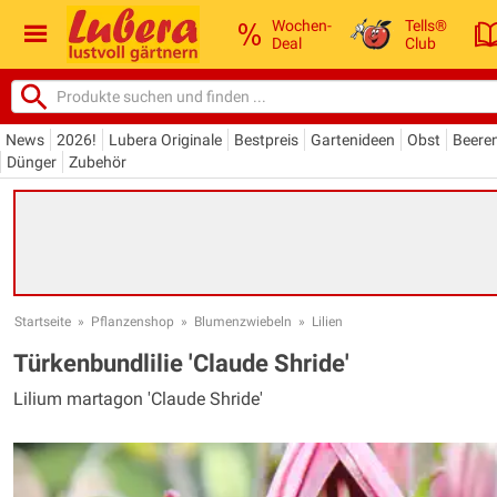
Wochen-
Tells®
Deal
Club
News
2026!
Lubera Originale
Bestpreis
Gartenideen
Obst
Beere
Dünger
Zubehör
Startseite
»
Pflanzenshop
»
Blumenzwiebeln
»
Lilien
Türkenbundlilie 'Claude Shride'
Lilium martagon 'Claude Shride'