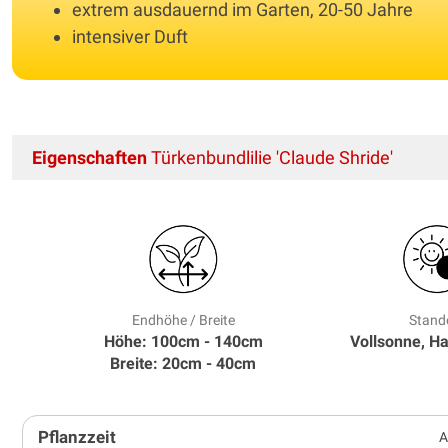
extrem ausdauernd im Garten, 20-50 Jahre
intensiver Duft
Eigenschaften
Türkenbundlilie 'Claude Shride'
Endhöhe / Breite
Stand
Höhe: 100cm - 140cm
Vollsonne, H
Breite: 20cm - 40cm
Pflanzzeit
A