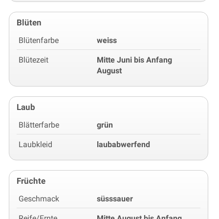
Blüten
Blütenfarbe
weiss
Blütezeit
Mitte Juni bis Anfang
August
Laub
Blätterfarbe
grün
Laubkleid
laubabwerfend
Früchte
Geschmack
süsssauer
Reife/Ernte
Mitte August bis Anfang