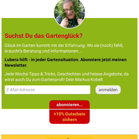
Suchst Du das Gartenglück?
Glück im Garten kommt mit der Erfahrung. Wo sie (noch) fehlt,
braucht's Beratung und Informationen...
Lubera hilft - in jeder Gartensituation. Abonniere jetzt meinen
Newsletter.
Jede Woche Tipps & Tricks, Geschichten und heisse Angebote, da
wirst auch Du zum Gartenprofi! Dein Markus Kobelt
abonnieren...
+10% Gutschein
sichern