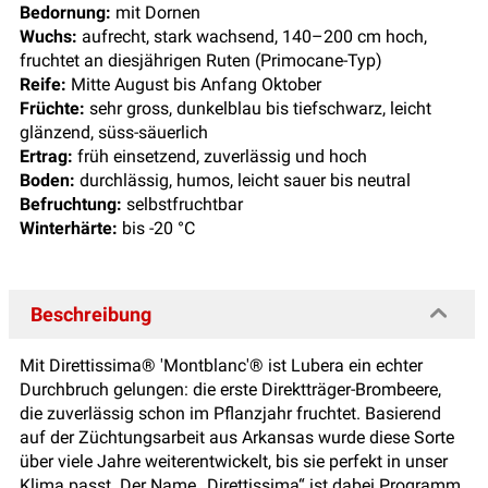
Bedornung:
mit Dornen
Wuchs:
aufrecht, stark wachsend, 140–200 cm hoch,
fruchtet an diesjährigen Ruten (Primocane-Typ)
Reife:
Mitte August bis Anfang Oktober
Früchte:
sehr gross, dunkelblau bis tiefschwarz, leicht
glänzend, süss-säuerlich
Ertrag:
früh einsetzend, zuverlässig und hoch
Boden:
durchlässig, humos, leicht sauer bis neutral
Befruchtung:
selbstfruchtbar
Winterhärte:
bis -20 °C
Beschreibung
Mit Direttissima® 'Montblanc'® ist Lubera ein echter
Durchbruch gelungen: die erste Direktträger-Brombeere,
die zuverlässig schon im Pflanzjahr fruchtet. Basierend
auf der Züchtungsarbeit aus Arkansas wurde diese Sorte
über viele Jahre weiterentwickelt, bis sie perfekt in unser
Klima passt. Der Name „Direttissima“ ist dabei Programm