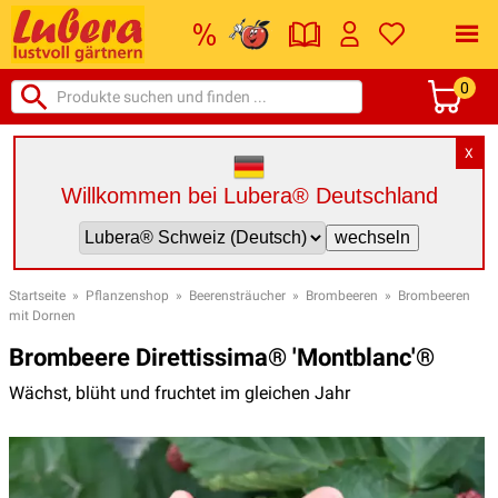
0
X
Willkommen bei Lubera® Deutschland
Startseite
»
Pflanzenshop
»
Beerensträucher
»
Brombeeren
»
Brombeeren
mit Dornen
Brombeere Direttissima® 'Montblanc'®
Wächst, blüht und fruchtet im gleichen Jahr