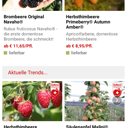
Brombeere Original
Herbsthimbeere
Navaho®
Primeberry® Autumn
Amber®
Rubus fruticosus Navaho® -
die erste dornenlose
Apricotfarbene, dornenlose
Brombeere, die schmeckt!
Herbsthimbeere
ab € 11,65/Pfl.
ab € 8,95/Pfl.
lieferbar
lieferbar
Aktuelle Trends...
Herbsthimbeere
Säulenapfel Malini®