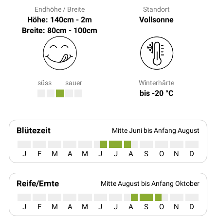
Endhöhe / Breite
Standort
Höhe: 140cm - 2m
Vollsonne
Breite: 80cm - 100cm
süss
sauer
Winterhärte
bis -20 °C
Blütezeit
Mitte Juni bis Anfang August
J
F
M
A
M
J
J
A
S
O
N
D
Reife/Ernte
Mitte August bis Anfang Oktober
J
F
M
A
M
J
J
A
S
O
N
D