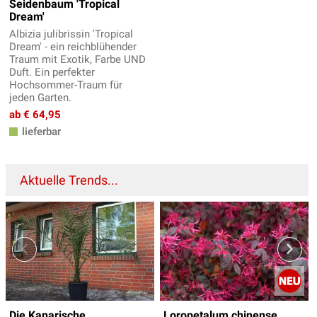
Seidenbaum 'Tropical
Dream'
Albizia julibrissin 'Tropical
Dream' - ein reichblühender
Traum mit Exotik, Farbe UND
Duft. Ein perfekter
Hochsommer-Traum für
jeden Garten.
ab € 64,95
lieferbar
Aktuelle Trends...
Die Kanarische
Loropetalum chinense