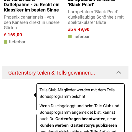
Dattelpalme - zu Recht ein
'Black Pearl'
Klassiker im besten Sinne
Loropetalum 'Black Pearl' -
Phoenix canariensis - von
dunkellaubige Schönheit mit
den Kanaren direkt in unsere
spektakulärer Blüte
Gärten
ab € 49,90
€ 169,00
lieferbar
lieferbar
Gartenstory teilen & Tells gewinnen...
Tells Club-Mitglieder werden mit dem Tells
Bonusprogramm belohnt.
Wenn Du eingeloggt und beim Tells Club und
Bonusprogramm angemeldet bist, kannst
auch Du
Gartenfragen beantworten
, neue
Kunden werben
,
Gartenstorys publizieren
und damit gleichzeitig auch Tells Äpfel und