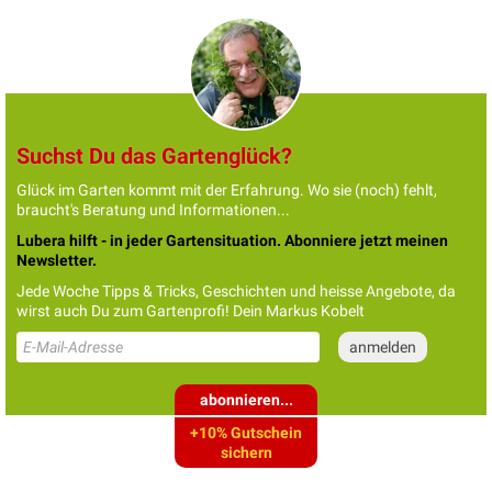
Suchst Du das Gartenglück?
Glück im Garten kommt mit der Erfahrung. Wo sie (noch) fehlt,
braucht's Beratung und Informationen...
Lubera hilft - in jeder Gartensituation. Abonniere jetzt meinen
Newsletter.
Jede Woche Tipps & Tricks, Geschichten und heisse Angebote, da
wirst auch Du zum Gartenprofi! Dein Markus Kobelt
abonnieren...
+10% Gutschein
sichern