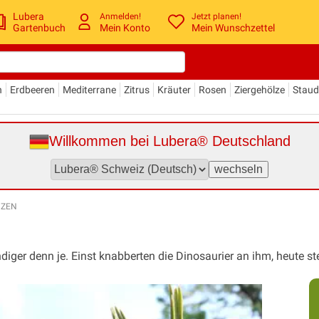
Lubera
Anmelden!
Jetzt planen!
Gartenbuch
Mein Konto
Mein Wunschzettel
n
Erdbeeren
Mediterrane
Zitrus
Kräuter
Rosen
Ziergehölze
Stau
Willkommen bei Lubera® Deutschland
NZEN
diger denn je. Einst knabberten die Dinosaurier an ihm, heute ste