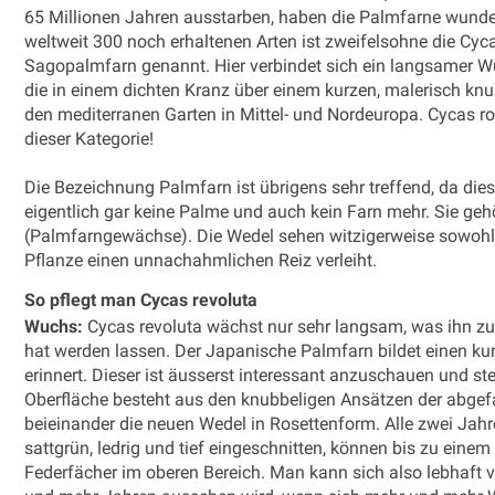
65 Millionen Jahren ausstarben, haben die Palmfarne wunde
weltweit 300 noch erhaltenen Arten ist zweifelsohne die Cyc
Sagopalmfarn genannt. Hier verbindet sich ein langsamer Wu
die in einem dichten Kranz über einem kurzen, malerisch kn
den mediterranen Garten in Mittel- und Nordeuropa. Cycas ro
dieser Kategorie!
Die Bezeichnung Palmfarn ist übrigens sehr treffend, da dies
eigentlich gar keine Palme und auch kein Farn mehr. Sie gehö
(Palmfarngewächse). Die Wedel sehen witzigerweise sowohl 
Pflanze einen unnachahmlichen Reiz verleiht.
So pflegt man Cycas revoluta
Wuchs:
Cycas revoluta wächst nur sehr langsam, was ihn zu 
hat werden lassen. Der Japanische Palmfarn bildet einen k
erinnert. Dieser ist äusserst interessant anzuschauen und st
Oberfläche besteht aus den knubbeligen Ansätzen der abgef
beieinander die neuen Wedel in Rosettenform. Alle zwei Jahr
sattgrün, ledrig und tief eingeschnitten, können bis zu eine
Federfächer im oberen Bereich. Man kann sich also lebhaft v