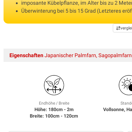
imposante Kübelpflanze, im Alter bis zu 2 Me
Überwinterung bei 5 bis 15 Grad (Letzteres erö
vergle
Eigenschaften
Japanischer Palmfarn, Sagopalmfarn
Endhöhe / Breite
Stand
Höhe: 180cm - 2m
Vollsonne, H
Breite: 100cm - 120cm