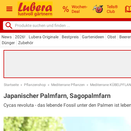
Wochen-
Tells®
Deal
Club
News
2026!
Lubera Originale
Bestpreis
Gartenideen
Obst
Beere
Dünger
Zubehör
Startseite
»
Pflanzenshop
»
Mediterrane Pflanzen
»
Mediterrane KÜBELPFLA
Japanischer Palmfarn, Sagopalmfarn
Cycas revoluta - das lebende Fossil unter den Palmen ist leben