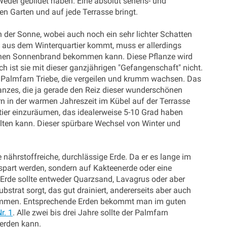
del gebildet haben. Eine absolut sehens- und
den Garten und auf jede Terrasse bringt.
n der Sonne, wobei auch noch ein sehr lichter Schatten
rn aus dem Winterquartier kommt, muss er allerdings
einen Sonnenbrand bekommen kann. Diese Pflanze wird
h ist sie mit dieser ganzjährigen "Gefangenschaft" nicht.
Palmfarn Triebe, die vergeilen und krumm wachsen. Das
anzes, die ja gerade den Reiz dieser wunderschönen
 in der warmen Jahreszeit im Kübel auf der Terrasse
rtier einzuräumen, das idealerweise 5-10 Grad haben
halten kann. Dieser spürbare Wechsel von Winter und
nährstoffreiche, durchlässige Erde. Da er es lange im
spart werden, sondern auf Kakteenerde oder eine
Erde sollte entweder Quarzsand, Lavagrus oder aber
bstrat sorgt, das gut drainiert, andererseits aber auch
hlämmen. Entsprechende Erden bekommt man im guten
r. 1
. Alle zwei bis drei Jahre sollte der Palmfarn
werden kann.