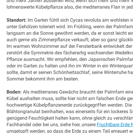
und mehr Jahren aussehen wird, wenn sich mehr und mehr We
lohnenswerte Kübelpflanze also, die mediterranes Flair in je
Standort:
Im Garten fühlt sich Cycas revoluta am wohlsten i
unter Gehölzen toleriert wird. Im Frühling, wenn der Palmfa
langsam an die Sonne gewöhnt werden, da er sonst leicht 
auch gerne als Zimmerpflanze verkauft, aber so ganz glücklic
Im warmen Wohnzimmer auf der Fensterbank entwickelt der 
zerstört die Symmetrie des fächerartig wachsenden Wedelkr
Pflanze ausmacht. Wir empfehlen, den Japanischen Palmfarn
oder im Garten zu halten und ihn im Winter in ein Winterqua
sollte, damit er seinen Schönheitsschlaf, seine Winterruhe 
Sommer bekommt ihm am besten.
Boden:
Als mediterranes Gewächs braucht der Palmfarn eine 
Kübel aushalten muss, sollte hier nicht am falschen Ende ge
hochwertige Kübelpflanzenerde zurückgegriffen werden. Die 
Blähtongranulat beinhalten, was einerseits für ein lockeres Su
genügend Feuchtigkeit halten kann, ohne gleich zu versc
Fachhandel oder bei uns, siehe hier, unsere
Fruchtbare Erde N
umgetopft werden, so dass die Erde zu einem Teil erneuert 