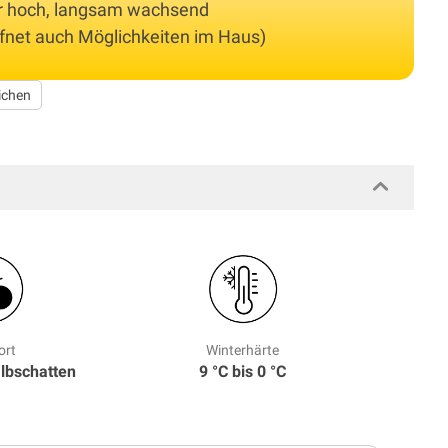
ter hoch, langsam wachsend
ffnet auch Möglichkeiten im Haus)
ichen
ort
Winterhärte
albschatten
9 °C bis 0 °C