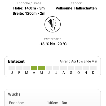
Endhöhe / Breite
Standort
Höhe: 140cm - 3m
Vollsonne, Halbschatten
Breite: 120cm - 2m
Winterhärte
-18 °C bis -20 °C
Blütezeit
Anfang April bis Ende Mai
J
F
M
A
M
J
J
A
S
O
N
D
Wuchs
Endhöhe
140cm - 3m