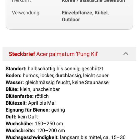
Herkunft
Korea / asiatische Selektion
Verwendung
Einzelpflanze, Kübel,
Outdoor
Steckbrief
Acer palmatum 'Pung Kil'
Standort:
halbschattig bis sonnig, geschützt
Boden:
humos, locker, durchlässig, leicht sauer
Wasser:
gleichmässig feucht, keine Staunässe
Blüte:
klein, unscheinbar
Blütenfarbe:
rötlich
Blütezeit:
April bis Mai
Eignung für Bienen:
gering
Duft:
kein Duft
Wuchshöhe:
150–250 cm
Wuchsbreite:
120–200 cm
Wuchsgeschwindigkeit:
langsam bis mittel, ca. 15–30