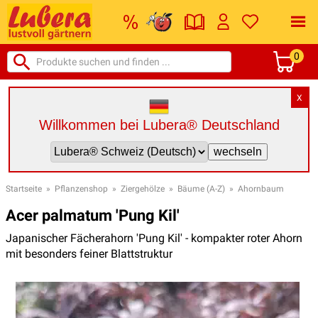
0
X
Willkommen bei Lubera® Deutschland
Startseite
»
Pflanzenshop
»
Ziergehölze
»
Bäume (A-Z)
»
Ahornbaum
Acer palmatum 'Pung Kil'
Japanischer Fächerahorn 'Pung Kil' - kompakter roter Ahorn
mit besonders feiner Blattstruktur