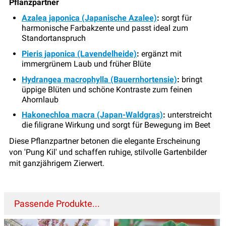
Pflanzpartner
Azalea japonica (Japanische Azalee)
:
sorgt für
harmonische Farbakzente und passt ideal zum
Standortanspruch
Pieris japonica (Lavendelheide)
:
ergänzt mit
immergrünem Laub und früher Blüte
Hydrangea macrophylla (Bauernhortensie)
:
bringt
üppige Blüten und schöne Kontraste zum feinen
Ahornlaub
Hakonechloa macra (Japan-Waldgras)
:
unterstreicht
die filigrane Wirkung und sorgt für Bewegung im Beet
Diese Pflanzpartner betonen die elegante Erscheinung
von 'Pung Kil' und schaffen ruhige, stilvolle Gartenbilder
mit ganzjährigem Zierwert.
Passende Produkte...