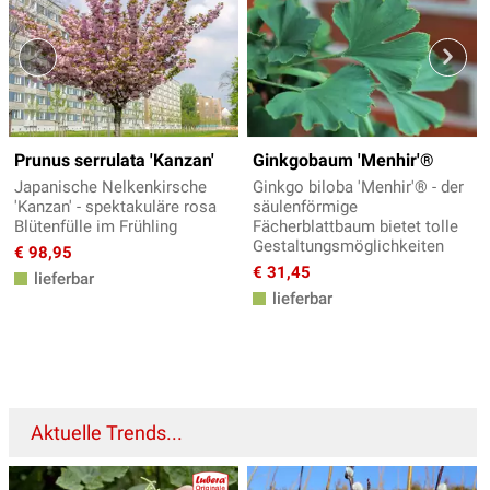
Prunus serrulata 'Kanzan'
Ginkgobaum 'Menhir'®
Japanische Nelkenkirsche
Ginkgo biloba 'Menhir'® - der
'Kanzan' - spektakuläre rosa
säulenförmige
Blütenfülle im Frühling
Fächerblattbaum bietet tolle
Gestaltungsmöglichkeiten
€ 98,95
€ 31,45
lieferbar
lieferbar
Aktuelle Trends...