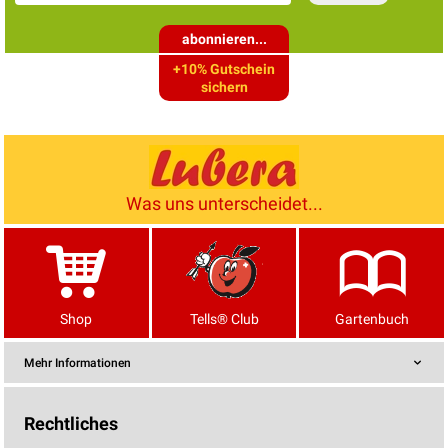
abonnieren...
+10% Gutschein
sichern
Was uns unterscheidet...
Shop
Tells® Club
Gartenbuch
Mehr Informationen
Rechtliches