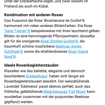
unter der Erdoberfläche liegen, und zwar sowohl im
Freiland als auch im Kübel.
Kombination mit anderen Rosen
Das Purpurrot der Rose 'Bicentenaire de Guillot'®
harmoniert mit vielen anderen Blütenfarben. Die Rose
'Gene Tierney'®
beispielsweise mit ihren leuchtend gelben
Blüten ist eine hervorragende Pflanzpartnerin; dasselbe
gilt für die orangerote
Rose 'Emilien Guillot'®
, die
traumhaft schöne rosafarbene
Beetrose 'Agnès
Schilliger'®
sowie die strahlendweisse
Rose 'Grand
Nord'®
.
Ideale Rosenbegleiterstauden
Klassiker wie das beliebte, elegante und dennoch
bescheidene
Schleierkraut
haben sich längst als
Rosenbegleiterstauden bewährt. Der weissblühende
Lavendel 'Edelweiss' passt ebenso perfekt; auch das
fröhliche, gelbblühende
Mädchenauge 'Full Moon'
kann
wunderbar zusammen mit der purpurroten Beetrose
gepflanzt werden.