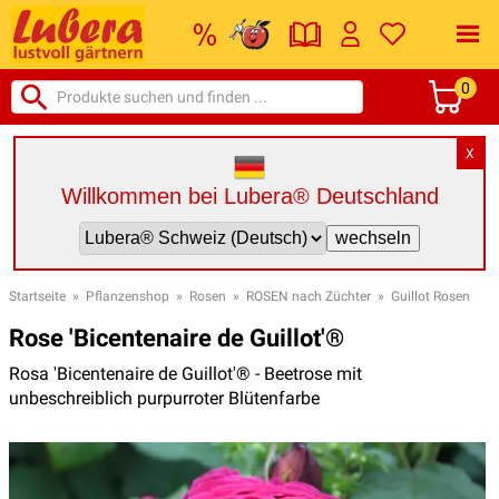
0
X
Willkommen bei Lubera® Deutschland
Startseite
»
Pflanzenshop
»
Rosen
»
ROSEN nach Züchter
»
Guillot Rosen
Rose 'Bicentenaire de Guillot'®
Rosa 'Bicentenaire de Guillot'® - Beetrose mit
unbeschreiblich purpurroter Blütenfarbe