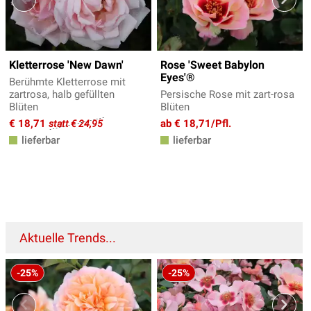
Kletterrose 'New Dawn'
Rose 'Sweet Babylon
Eyes'®
Berühmte Kletterrose mit
zartrosa, halb gefüllten
Persische Rose mit zart-rosa
Blüten
Blüten
€ 18,71
ab € 18,71/Pfl.
statt € 24,95
lieferbar
lieferbar
Aktuelle Trends...
-25%
-25%