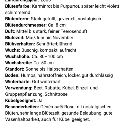
Blütenfarbe:
Karminrot bis Purpurrot, später leicht violett
schimmernd
Blütenform:
Stark gefüllt, geviertelt, nostalgisch
Blütendurchmesser:
Ca. 8 cm
Duft:
Mittel bis stark, feiner Teerosenduft
Blütezeit:
Mai/Juni bis November
Blühverhalten:
Sehr öfterblühend
Wuchs:
Buschig, kompakt, aufrecht
Wuchshöhe:
Ca. 80–100 cm
Wuchsbreite:
Ca. 50 cm
Standort:
Sonne bis Halbschatten
Boden:
Humos, nährstoffreich, locker, gut durchlässig
Winterhärte:
Gut winterhart
Verwendung:
Beet, Rabatte, Kübel, Einzel- und
Gruppenpflanzung, Schnittrose
Kübelgeeignet:
Ja
Besonderheiten:
Générosa®-Rose mit nostalgischen
Blüten, sehr lange Blütezeit, gesunde Belaubung, gute
Vasenhaltbarkeit, auch für Kübel geeignet.