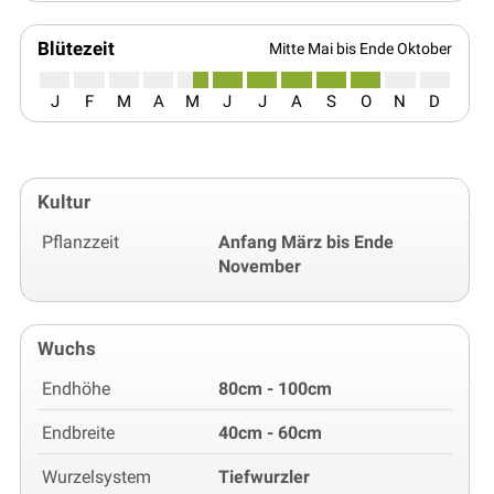
Blütezeit
Mitte Mai bis Ende Oktober
J
F
M
A
M
J
J
A
S
O
N
D
Kultur
Pflanzzeit
Anfang März bis Ende
November
Wuchs
Endhöhe
80cm - 100cm
Endbreite
40cm - 60cm
Wurzelsystem
Tiefwurzler