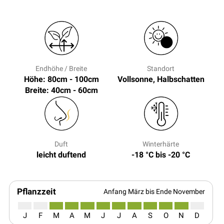
Endhöhe / Breite
Standort
Höhe: 80cm - 100cm
Vollsonne, Halbschatten
Breite: 40cm - 60cm
Duft
Winterhärte
leicht duftend
-18 °C bis -20 °C
Pflanzzeit
Anfang März bis Ende November
J
F
M
A
M
J
J
A
S
O
N
D