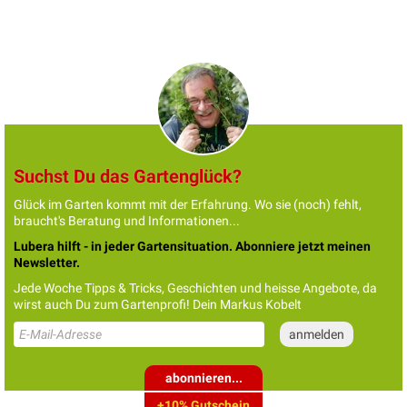
Suchst Du das Gartenglück?
Glück im Garten kommt mit der Erfahrung. Wo sie (noch) fehlt,
braucht's Beratung und Informationen...
Lubera hilft - in jeder Gartensituation. Abonniere jetzt meinen
Newsletter.
Jede Woche Tipps & Tricks, Geschichten und heisse Angebote, da
wirst auch Du zum Gartenprofi! Dein Markus Kobelt
abonnieren...
+10% Gutschein