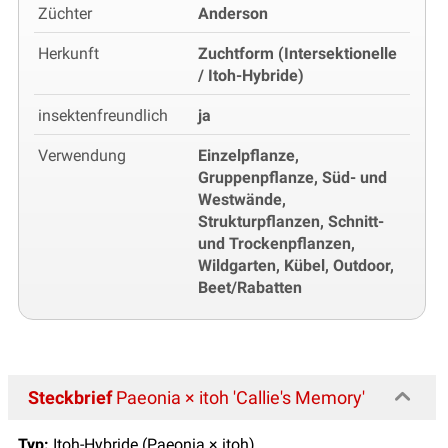
Züchter
Anderson
Herkunft
Zuchtform (Intersektionelle
/ Itoh-Hybride)
insektenfreundlich
ja
Verwendung
Einzelpflanze,
Gruppenpflanze, Süd- und
Westwände,
Strukturpflanzen, Schnitt-
und Trockenpflanzen,
Wildgarten, Kübel, Outdoor,
Beet/Rabatten
Steckbrief
Paeonia × itoh 'Callie's Memory'
Typ:
Itoh-Hybride (Paeonia × itoh)