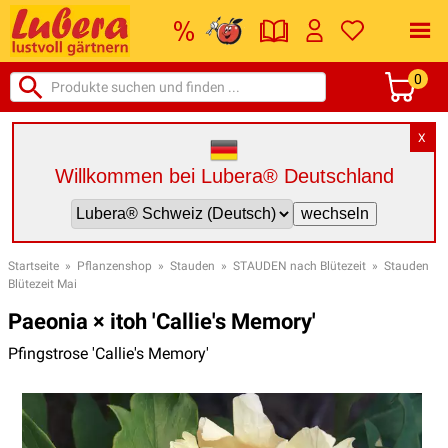
0
X
Willkommen bei Lubera® Deutschland
Startseite
»
Pflanzenshop
»
Stauden
»
STAUDEN nach Blütezeit
»
Stauden
Blütezeit Mai
Paeonia × itoh 'Callie's Memory'
Pfingstrose 'Callie's Memory'