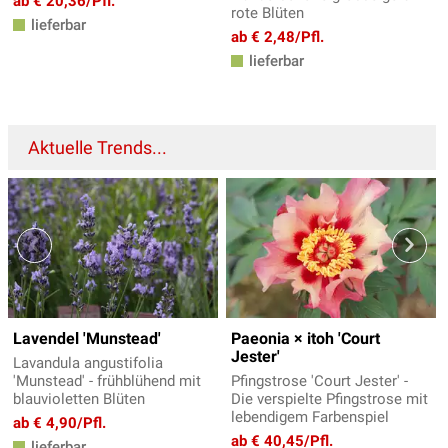
ab € 20,36/Pfl.
rote Blüten
lieferbar
ab € 2,48/Pfl.
lieferbar
Aktuelle Trends...
Lavendel 'Munstead'
Paeonia × itoh 'Court
Jester'
Lavandula angustifolia
'Munstead' - frühblühend mit
Pfingstrose 'Court Jester' -
blauvioletten Blüten
Die verspielte Pfingstrose mit
lebendigem Farbenspiel
ab € 4,90/Pfl.
ab € 40,45/Pfl.
lieferbar