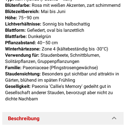
Blütenfarbe:
Rosa mit weißen Akzenten, zart schimmernd
Blütezeitbereich:
Mai bis Juni
Höhe:
75–90 cm
Lichtverhältnisse:
Sonnig bis halbschattig
Blattform:
Gefiedert, oval bis lanzettlich
Blattfarbe:
Dunkelgrün
Pflanzabstand:
40–50 cm
Winterhärtezone:
Zone 4 (kältebeständig bis -30°C)
Verwendung für:
Staudenbeete, Schnittblumen,
Solitärpflanzen, Gruppenpflanzungen
Familie:
Paeoniaceae (Pfingstrosengewächse)
Staudensichtung:
Besonders gut sichtbar und attraktiv in
Gärten, blühend im späten Frühling
Geselligkeit:
Paeonia 'Callie's Memory' gedeiht gut in
Gesellschaft anderer Stauden, bevorzugt aber nicht zu
dichte Nachbarn
Beschreibung