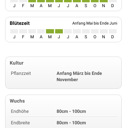
J
F
M
A
M
J
J
A
S
O
N
D
Blütezeit
Anfang Mai bis Ende Juni
J
F
M
A
M
J
J
A
S
O
N
D
Kultur
Pflanzzeit
Anfang März bis Ende
November
Wuchs
Endhöhe
80cm - 100cm
Endbreite
80cm - 100cm