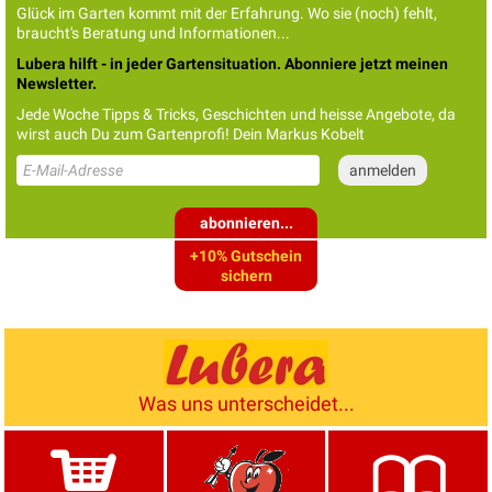
Glück im Garten kommt mit der Erfahrung. Wo sie (noch) fehlt,
braucht's Beratung und Informationen...
Lubera hilft - in jeder Gartensituation. Abonniere jetzt meinen
Newsletter.
Jede Woche Tipps & Tricks, Geschichten und heisse Angebote, da
wirst auch Du zum Gartenprofi! Dein Markus Kobelt
abonnieren...
+10% Gutschein
sichern
Was uns unterscheidet...