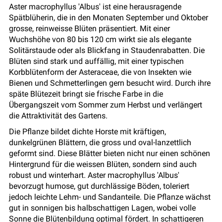
Aster macrophyllus 'Albus' ist eine herausragende
Spätblüherin, die in den Monaten September und Oktober
grosse, reinweisse Blüten präsentiert. Mit einer
Wuchshöhe von 80 bis 120 cm wirkt sie als elegante
Solitärstaude oder als Blickfang in Staudenrabatten. Die
Blüten sind stark und auffällig, mit einer typischen
Korbblütenform der Asteraceae, die von Insekten wie
Bienen und Schmetterlingen gern besucht wird. Durch ihre
späte Blütezeit bringt sie frische Farbe in die
Übergangszeit vom Sommer zum Herbst und verlängert
die Attraktivität des Gartens.
Die Pflanze bildet dichte Horste mit kräftigen,
dunkelgrünen Blättern, die gross und oval-lanzettlich
geformt sind. Diese Blätter bieten nicht nur einen schönen
Hintergrund für die weissen Blüten, sondern sind auch
robust und winterhart. Aster macrophyllus 'Albus'
bevorzugt humose, gut durchlässige Böden, toleriert
jedoch leichte Lehm- und Sandanteile. Die Pflanze wächst
gut in sonnigen bis halbschattigen Lagen, wobei volle
Sonne die Blütenbildung optimal fördert. In schattigeren