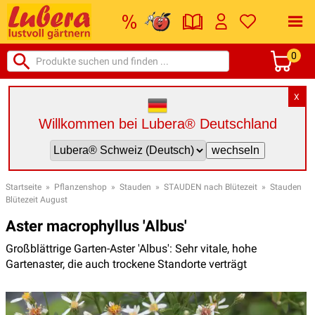
0
X
Willkommen bei Lubera® Deutschland
Startseite
»
Pflanzenshop
»
Stauden
»
STAUDEN nach Blütezeit
»
Stauden
Blütezeit August
Aster macrophyllus 'Albus'
Großblättrige Garten-Aster 'Albus': Sehr vitale, hohe
Gartenaster, die auch trockene Standorte verträgt