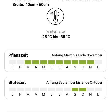
Breite: 40cm - 60cm
Winterhärte
-25 °C bis -35 °C
Pflanzzeit
Anfang März bis Ende November
J
F
M
A
M
J
J
A
S
O
N
D
Blütezeit
Anfang September bis Ende Oktober
J
F
M
A
M
J
J
A
S
O
N
D