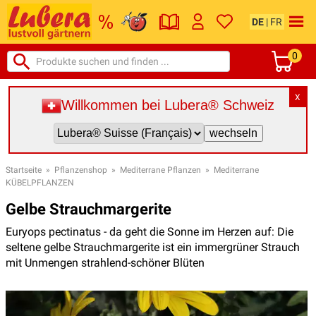
DE
|
FR
0
X
Willkommen bei Lubera® Schweiz
Startseite
»
Pflanzenshop
»
Mediterrane Pflanzen
»
Mediterrane
KÜBELPFLANZEN
Gelbe Strauchmargerite
Euryops pectinatus - da geht die Sonne im Herzen auf: Die
seltene gelbe Strauchmargerite ist ein immergrüner Strauch
mit Unmengen strahlend-schöner Blüten