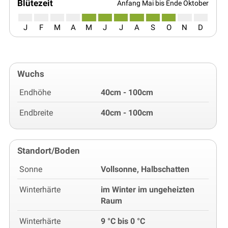
Blütezeit
Anfang Mai bis Ende Oktober
J
F
M
A
M
J
J
A
S
O
N
D
Wuchs
Endhöhe
40cm - 100cm
Endbreite
40cm - 100cm
Standort/Boden
Sonne
Vollsonne, Halbschatten
Winterhärte
im Winter im ungeheizten
Raum
Winterhärte
9 °C bis 0 °C