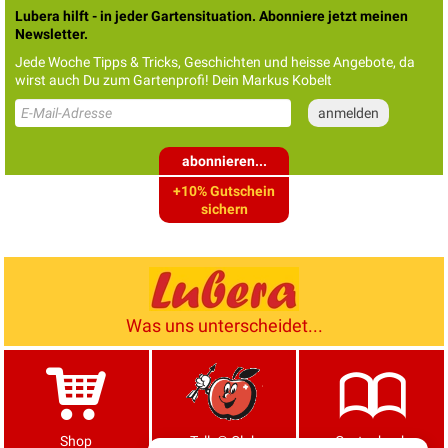
Lubera hilft - in jeder Gartensituation. Abonniere jetzt meinen
Newsletter.
Jede Woche Tipps & Tricks, Geschichten und heisse Angebote, da
wirst auch Du zum Gartenprofi! Dein Markus Kobelt
abonnieren...
+10% Gutschein
sichern
Was uns unterscheidet...
Shop
Tells® Club
Gartenbuch