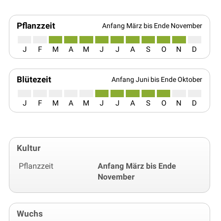
Pflanzzeit
Anfang März bis Ende November
J
F
M
A
M
J
J
A
S
O
N
D
Blütezeit
Anfang Juni bis Ende Oktober
J
F
M
A
M
J
J
A
S
O
N
D
Kultur
Pflanzzeit
Anfang März bis Ende
November
Wuchs