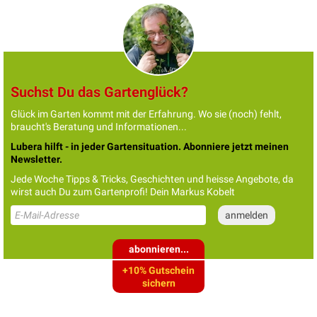
Suchst Du das Gartenglück?
Glück im Garten kommt mit der Erfahrung. Wo sie (noch) fehlt,
braucht's Beratung und Informationen...
Lubera hilft - in jeder Gartensituation. Abonniere jetzt meinen
Newsletter.
Jede Woche Tipps & Tricks, Geschichten und heisse Angebote, da
wirst auch Du zum Gartenprofi! Dein Markus Kobelt
abonnieren...
+10% Gutschein
sichern