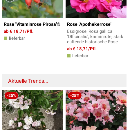
Rose 'Vitaminrose Pirosa'®
Rose 'Apothekerrose'
ab € 18,71/Pfl.
Essigrose, Rosa gallica
'Officinalis', karminrote, stark
lieferbar
duftende historische Rose
ab € 18,71/Pfl.
lieferbar
Aktuelle Trends...
-25%
-25%