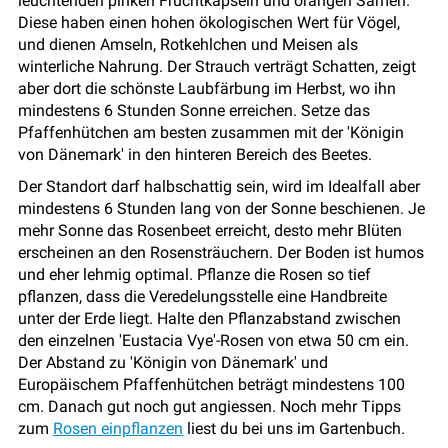
leuchtenden pinken Fruchtkapseln und orangen Samen.
Diese haben einen hohen ökologischen Wert für Vögel,
und dienen Amseln, Rotkehlchen und Meisen als
winterliche Nahrung. Der Strauch verträgt Schatten, zeigt
aber dort die schönste Laubfärbung im Herbst, wo ihn
mindestens 6 Stunden Sonne erreichen. Setze das
Pfaffenhütchen am besten zusammen mit der 'Königin
von Dänemark' in den hinteren Bereich des Beetes.
Der Standort darf halbschattig sein, wird im Idealfall aber
mindestens 6 Stunden lang von der Sonne beschienen. Je
mehr Sonne das Rosenbeet erreicht, desto mehr Blüten
erscheinen an den Rosensträuchern. Der Boden ist humos
und eher lehmig optimal. Pflanze die Rosen so tief
pflanzen, dass die Veredelungsstelle eine Handbreite
unter der Erde liegt. Halte den Pflanzabstand zwischen
den einzelnen 'Eustacia Vye'-Rosen von etwa 50 cm ein.
Der Abstand zu 'Königin von Dänemark' und
Europäischem Pfaffenhütchen beträgt mindestens 100
cm. Danach gut noch gut angiessen. Noch mehr Tipps
zum
Rosen einpflanzen
liest du bei uns im Gartenbuch.