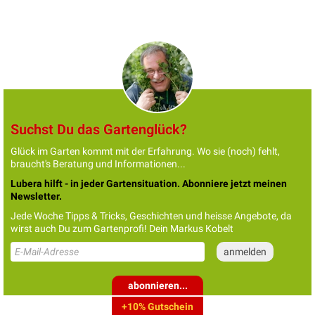
Suchst Du das Gartenglück?
Glück im Garten kommt mit der Erfahrung. Wo sie (noch) fehlt,
braucht's Beratung und Informationen...
Lubera hilft - in jeder Gartensituation. Abonniere jetzt meinen
Newsletter.
Jede Woche Tipps & Tricks, Geschichten und heisse Angebote, da
wirst auch Du zum Gartenprofi! Dein Markus Kobelt
abonnieren...
+10% Gutschein