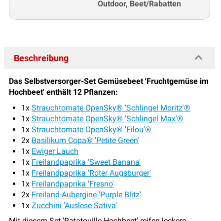
Outdoor, Beet/Rabatten
Beschreibung
Das Selbstversorger-Set Gemüsebeet 'Fruchtgemüse im
Hochbeet' enthält 12 Pflanzen:
1x
Strauchtomate OpenSky® 'Schlingel Moritz'®
1x
Strauchtomate OpenSky® 'Schlingel Max'®
1x
Strauchtomate OpenSky® 'Filou'®
2x
Basilikum Copa® 'Petite Green'
1x
Ewiger Lauch
1x
Freilandpaprika 'Sweet Banana'
1x
Freilandpaprika 'Roter Augsburger'
1x
Freilandpaprika 'Fresno'
2x
Freiland-Aubergine 'Purple Blitz'
1x
Zucchini 'Auslese Sativa'
Mit diesem Set 'Ratatouille Hochbeet' reifen leckere