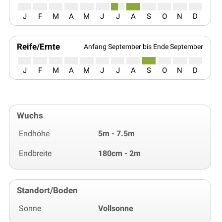
J
F
M
A
M
J
J
A
S
O
N
D
Reife/Ernte
Anfang September bis Ende September
J
F
M
A
M
J
J
A
S
O
N
D
Wuchs
Endhöhe
5m - 7.5m
Endbreite
180cm - 2m
Standort/Boden
Sonne
Vollsonne