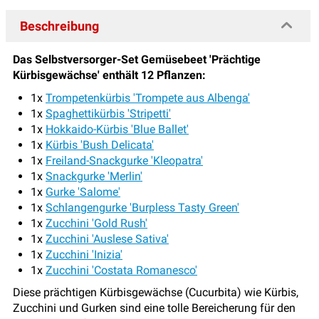
Beschreibung
Das Selbstversorger-Set Gemüsebeet 'Prächtige
Kürbisgewächse' enthält 12 Pflanzen:
1x
Trompetenkürbis 'Trompete aus Albenga'
1x
Spaghettikürbis 'Stripetti'
1x
Hokkaido-Kürbis 'Blue Ballet'
1x
Kürbis 'Bush Delicata'
1x
Freiland-Snackgurke 'Kleopatra'
1x
Snackgurke 'Merlin'
1x
Gurke 'Salome'
1x
Schlangengurke 'Burpless Tasty Green'
1x
Zucchini 'Gold Rush'
1x
Zucchini 'Auslese Sativa'
1x
Zucchini 'Inizia'
1x
Zucchini 'Costata Romanesco'​​​
Diese prächtigen Kürbisgewächse (Cucurbita) wie Kürbis,
Zucchini und Gurken sind eine tolle Bereicherung für den