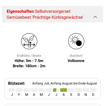
Eigenschaften
Selbstversorgerset
Gemüsebeet 'Prächtige Kürbisgewächse'
Endhöhe / Breite
Standort
Höhe: 5m - 7.5m
Vollsonne
Breite: 180cm - 2m
Blütezeit
Anfang Juli, Anfang August bis Ende August
J
F
M
A
M
J
J
A
S
O
N
D