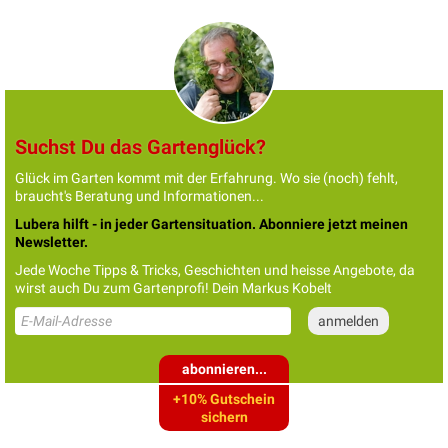
Suchst Du das Gartenglück?
Glück im Garten kommt mit der Erfahrung. Wo sie (noch) fehlt,
braucht's Beratung und Informationen...
Lubera hilft - in jeder Gartensituation. Abonniere jetzt meinen
Newsletter.
Jede Woche Tipps & Tricks, Geschichten und heisse Angebote, da
wirst auch Du zum Gartenprofi! Dein Markus Kobelt
abonnieren...
+10% Gutschein
sichern