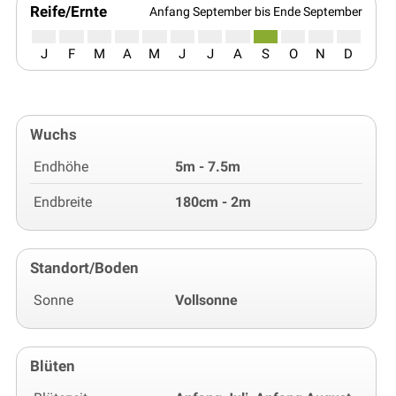
Reife/Ernte
Anfang September bis Ende September
J
F
M
A
M
J
J
A
S
O
N
D
Wuchs
Endhöhe
5m - 7.5m
Endbreite
180cm - 2m
Standort/Boden
Sonne
Vollsonne
Blüten