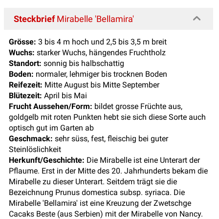
Steckbrief
Mirabelle 'Bellamira'
Grösse:
3 bis 4 m hoch und 2,5 bis 3,5 m breit
Wuchs:
starker Wuchs, hängendes Fruchtholz
Standort:
sonnig bis halbschattig
Boden:
normaler, lehmiger bis trocknen Boden
Reifezeit:
Mitte August bis Mitte September
Blütezeit:
April bis Mai
Frucht Aussehen/Form:
bildet grosse Früchte aus,
goldgelb mit roten Punkten hebt sie sich diese Sorte auch
optisch gut im Garten ab
Geschmack:
sehr süss, fest, fleischig bei guter
Steinlöslichkeit
Herkunft/Geschichte:
Die Mirabelle ist eine Unterart der
Pflaume. Erst in der Mitte des 20. Jahrhunderts bekam die
Mirabelle zu dieser Unterart. Seitdem trägt sie die
Bezeichnung Prunus domestica subsp. syriaca. Die
Mirabelle 'Bellamira' ist eine Kreuzung der Zwetschge
Cacaks Beste (aus Serbien) mit der Mirabelle von Nancy.