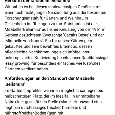
Herkunft der Mirabelle ‘Bellamira’
Wir haben es bei diesen starkwüchsigen Gehölzen mit
einer noch recht jungen Neuzüchtung aus der bekannten
Forschungsanstalt für Garten- und Weinbau in
Geisenheim im Rheingau zu tun. Entstanden ist die
Mirabelle 'Bellamira' aus einer Kreuzung von der 1961 in
Serbien gezüchteten Zwetschge 'Cacaks Beste' und der
'Mirabelle von Nancy'. Ein für unsere Gärten gern
gekauftes und sehr bewährtes Elternduo, dessen
pflegeleichte Nachkömmlinge sich infolge ihrer
unkomplizierten Kultivierung bereits unser Qualitätssiegel
'easy growing' für besonders einfaches wie lustvolles
Gärtnern verdient haben.
Anforderungen an den Standort der Mirabelle
'Bellamira'
Im Garten empfehlen wir einen möglichst sonnigen bis
halbschattigen Platz, der im Idealfall in unmittelbarer
Nähe einer geschützten Stelle (Mauer, Hauswand etc.)
liegt. Ein durchlässiger, frischer, humoser und
nährstoffreicher Boden (gern mit