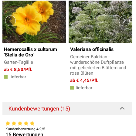
Hemerocallis x cultorum
Valeriana officinalis
'Stella de Oro'
Gemeiner Baldrian -
Garten-Taglilie
wunderschöne Duftpflanze
mit gefiederten Blättern und
ab € 8,50/Pfl.
rosa Blüten
lieferbar
ab € 4,45/Pfl.
lieferbar
Kundenbewertungen (15)
Kundenbewertung
4.9
/5
15
Bewertungen