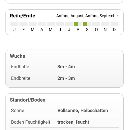
Reife/Ernte
Anfang August, Anfang September
J
F
M
A
M
J
J
A
S
O
N
D
Wuchs
Endhöhe
3m - 4m
Endbreite
2m - 3m
Standort/Boden
Sonne
Vollsonne, Halbschatten
Boden Feuchtigkeit
trocken, feucht