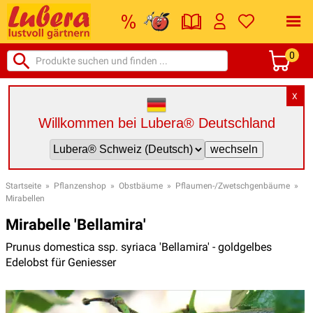
0
X
Willkommen bei Lubera® Deutschland
Startseite
»
Pflanzenshop
»
Obstbäume
»
Pflaumen-/Zwetschgenbäume
»
Mirabellen
Mirabelle 'Bellamira'
Prunus domestica ssp. syriaca 'Bellamira' - goldgelbes
Edelobst für Geniesser