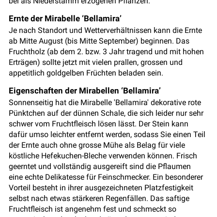
bei als Niederstamm erzogenen Pflanzen.
Ernte der Mirabelle ‘Bellamira’
Je nach Standort und Wetterverhältnissen kann die Ernte
ab Mitte August (bis Mitte September) beginnen. Das
Fruchtholz (ab dem 2. bzw. 3 Jahr tragend und mit hohen
Erträgen) sollte jetzt mit vielen prallen, grossen und
appetitlich goldgelben Früchten beladen sein.
Eigenschaften der Mirabellen ‘Bellamira’
Sonnenseitig hat die Mirabelle 'Bellamira' dekorative rote
Pünktchen auf der dünnen Schale, die sich leider nur sehr
schwer vom Fruchtfleisch lösen lässt. Der Stein kann
dafür umso leichter entfernt werden, sodass Sie einen Teil
der Ernte auch ohne grosse Mühe als Belag für viele
köstliche Hefekuchen-Bleche verwenden können. Frisch
geerntet und vollständig ausgereift sind die Pflaumen
eine echte Delikatesse für Feinschmecker. Ein besonderer
Vorteil besteht in ihrer ausgezeichneten Platzfestigkeit
selbst nach etwas stärkeren Regenfällen. Das saftige
Fruchtfleisch ist angenehm fest und schmeckt so