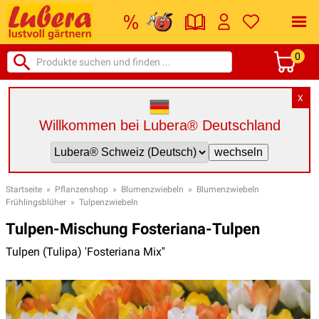
0
X
Willkommen bei Lubera® Deutschland
Startseite
»
Pflanzenshop
»
Blumenzwiebeln
»
Blumenzwiebeln
Frühlingsblüher
»
Tulpenzwiebeln
Tulpen-Mischung Fosteriana-Tulpen
Tulpen (Tulipa) 'Fosteriana Mix''