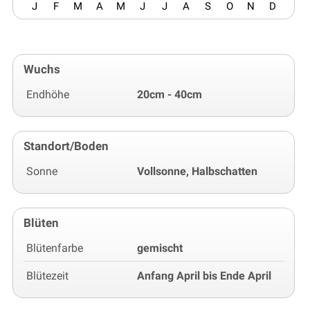
J
F
M
A
M
J
J
A
S
O
N
D
Wuchs
Endhöhe
20cm - 40cm
Standort/Boden
Sonne
Vollsonne, Halbschatten
Blüten
Blütenfarbe
gemischt
Blütezeit
Anfang April bis Ende April