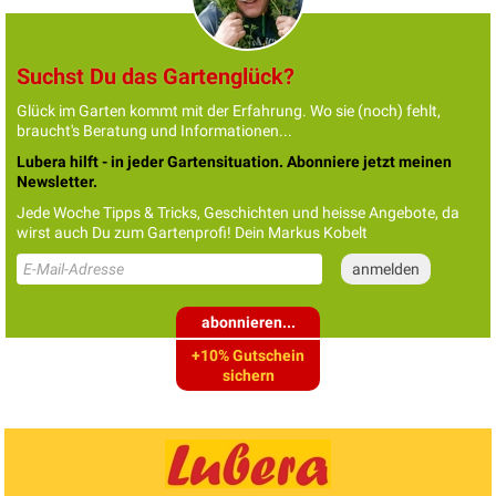
Suchst Du das Gartenglück?
Glück im Garten kommt mit der Erfahrung. Wo sie (noch) fehlt,
braucht's Beratung und Informationen...
Lubera hilft - in jeder Gartensituation. Abonniere jetzt meinen
Newsletter.
Jede Woche Tipps & Tricks, Geschichten und heisse Angebote, da
wirst auch Du zum Gartenprofi! Dein Markus Kobelt
abonnieren...
+10% Gutschein
sichern