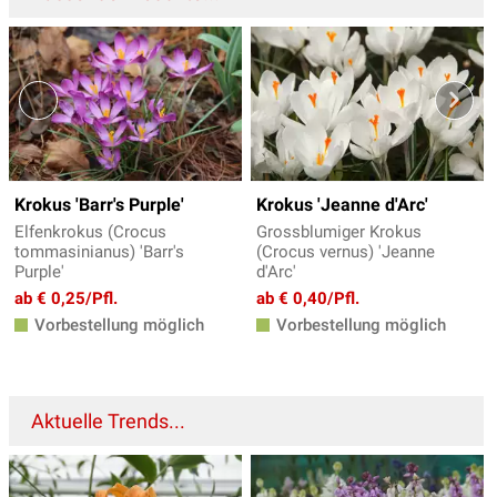
Krokus 'Barr's Purple'
Krokus 'Jeanne d'Arc'
Elfenkrokus (Crocus
Grossblumiger Krokus
tommasinianus) 'Barr's
(Crocus vernus) 'Jeanne
Purple'
d'Arc'
ab € 0,25/Pfl.
ab € 0,40/Pfl.
Vorbestellung möglich
Vorbestellung möglich
Aktuelle Trends...