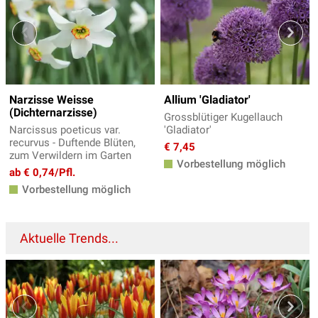
Narzisse Weisse
Allium 'Gladiator'
(Dichternarzisse)
Grossblütiger Kugellauch
Narcissus poeticus var.
'Gladiator'
recurvus - Duftende Blüten,
€ 7,45
zum Verwildern im Garten
Vorbestellung möglich
ab € 0,74/Pfl.
Vorbestellung möglich
Aktuelle Trends...