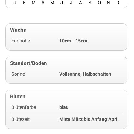
J
F
M
A
M
J
J
A
S
O
N
D
Wuchs
Endhöhe
10cm - 15cm
Standort/Boden
Sonne
Vollsonne, Halbschatten
Blüten
Blütenfarbe
blau
Blütezeit
Mitte März bis Anfang April