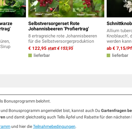
hwarze
Selbstversorgerset Rote
Schnittknob
trag'
Johannisbeeren 'Profiertrag'
Allium tuber
8 ertragreiche rote Johannisbeeren
Knoblauch', d
üren,
für die Selbstversorgerproduktion
werden kann
Sirup
€ 122,95
ab € 7,15/Pf
statt € 153,95
lieferbar
lieferbar
ells Bonusprogramm belohnt.
ub und Bonusprogramm angemeldet bist, kannst auch Du
Gartenfragen b
ren
und damit gleichzeitig auch Tells Äpfel und Rabatte für den nächsten
gramm
und hier die
Teilnahmebedingungen
.