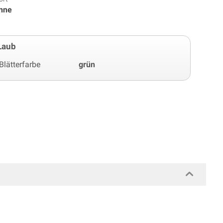
onne
Laub
Blätterfarbe
grün