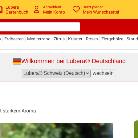
Lubera
Anmelden!
Jetzt planen!
Gartenbuch
Mein Konto
Mein Wunschzettel
n
Erdbeeren
Mediterrane
Zitrus
Kräuter
Rosen
Ziergehölze
Stau
Willkommen bei Lubera® Deutschland
it starkem Aroma