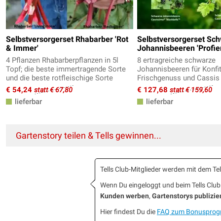
Selbstversorgerset Rhabarber 'Rot
Selbstversorgerset Sc
& Immer'
Johannisbeeren 'Profier
4 Pflanzen Rhabarberpflanzen in 5l
8 ertragreiche schwarze
Topf; die beste immertragende Sorte
Johannisbeeren für Konfit
und die beste rotfleischige Sorte
Frischgenuss und Cassis 
€ 54,24
€ 127,68
statt € 67,80
statt € 159,60
lieferbar
lieferbar
Gartenstory teilen & Tells gewinnen...
Tells Club-Mitglieder werden mit dem T
Wenn Du eingeloggt und beim Tells Cl
Kunden werben
,
Gartenstorys publizie
Hier findest Du die
FAQ zum Bonuspro