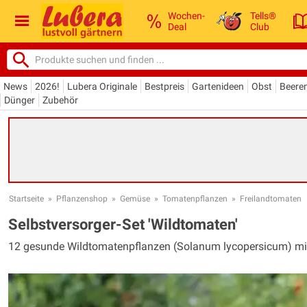
Wochen-
Tells®
Deal
Club
News
2026!
Lubera Originale
Bestpreis
Gartenideen
Obst
Beere
Dünger
Zubehör
Startseite
»
Pflanzenshop
»
Gemüse
»
Tomatenpflanzen
»
Freilandtomaten
Selbstversorger-Set 'Wildtomaten'
12 gesunde Wildtomatenpflanzen (Solanum lycopersicum) m