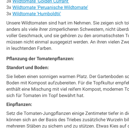
3x
Wildtomate 'Golden Currant'
3x
Wildtomate 'Peruanische Wildtomate'
3x
Wildtomate 'Humboldtii'
Unsere Wildtomaten sind hart im Nehmen. Sie zeigen sich to
anders als viele ihrer zimperlicheren Schwestern, nicht übe
voller Geschmack, und sie gehören zu den aromatischsten 
müssen nicht einmal ausgegeizt werden. An ihren vielen Z
in leuchtenden Farben.
Pflanzung der Tomatenpflanzen:
Standort und Boden:
Sie lieben einen sonnigen warmen Platz. Der Gartenboden soll
Boden mit Kompost aufzubereiten. Für die Topfkultur empfe
enthält eine Mischung mit viel reifem Kompost, modernen Tor
sich für Tomaten im Topf bewährt hat.
Einpflanzen:
Setz die Tomaten-Jungpflanzen einige Zentimeter tiefer in die
können sich an der Basis des Triebes zusätzliche Wurzeln bil
mehreren Stäben zu sichern und zu stützen. Etwas Kies auf 