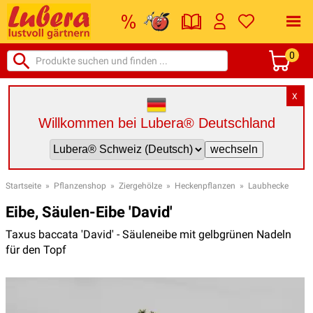
0
X
Willkommen bei Lubera® Deutschland
Startseite
»
Pflanzenshop
»
Ziergehölze
»
Heckenpflanzen
»
Laubhecke
Eibe, Säulen-Eibe 'David'
Taxus baccata 'David' - Säuleneibe mit gelbgrünen Nadeln
für den Topf