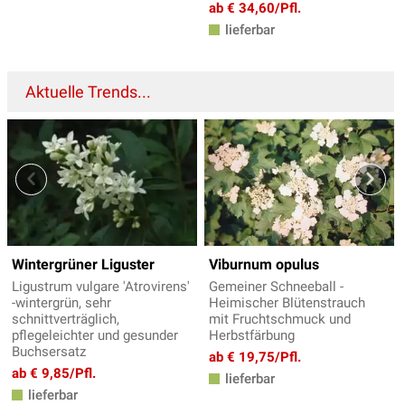
ab € 34,60/Pfl.
lieferbar
Aktuelle Trends...
Wintergrüner Liguster
Viburnum opulus
Ligustrum vulgare 'Atrovirens'
Gemeiner Schneeball -
-wintergrün, sehr
Heimischer Blütenstrauch
schnittverträglich,
mit Fruchtschmuck und
pflegeleichter und gesunder
Herbstfärbung
Buchsersatz
ab € 19,75/Pfl.
ab € 9,85/Pfl.
lieferbar
lieferbar