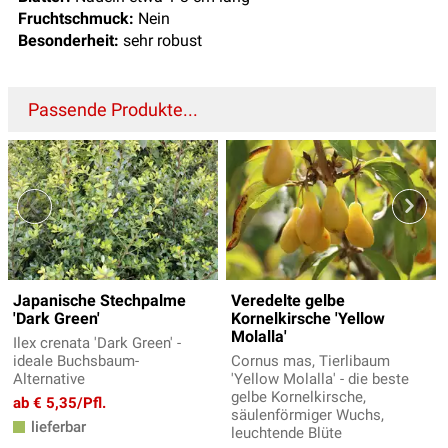
Fruchtschmuck:
Nein
Besonderheit:
sehr robust
Passende Produkte...
Japanische Stechpalme
Veredelte gelbe
'Dark Green'
Kornelkirsche 'Yellow
Molalla'
Ilex crenata 'Dark Green' -
ideale Buchsbaum-
Cornus mas, Tierlibaum
Alternative
'Yellow Molalla' - die beste
gelbe Kornelkirsche,
ab € 5,35/Pfl.
säulenförmiger Wuchs,
lieferbar
leuchtende Blüte