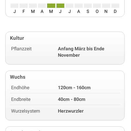
J
F
M
A
M
J
J
A
S
O
N
D
Kultur
Pflanzzeit
Anfang März bis Ende
November
Wuchs
Endhöhe
120cm - 160cm
Endbreite
40cm - 80cm
Wurzelsystem
Herzwurzler