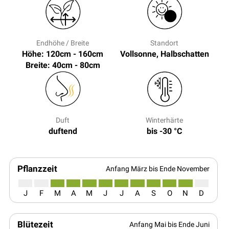
Endhöhe / Breite
Standort
Höhe: 120cm - 160cm
Vollsonne, Halbschatten
Breite: 40cm - 80cm
Duft
Winterhärte
duftend
bis -30 °C
Pflanzzeit
Anfang März bis Ende November
J
F
M
A
M
J
J
A
S
O
N
D
Blütezeit
Anfang Mai bis Ende Juni