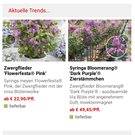
Aktuelle Trends...
Zwergflieder
Syringa Bloomerang®
'Flowerfesta® Pink'
'Dark Purple'®
Zierstämmchen
Syringa meyeri Flowerfesta®
Pink, der Zwergflieder mit der
Zwergflieder Bloomerang®
rosa Blütenwolke
'Dark Purple'® - ausdauernde
lila Blüte mit angenehmem
ab € 22,90/Pfl.
Duft, Insektenmagnet
lieferbar
ab € 49,45/Pfl.
lieferbar