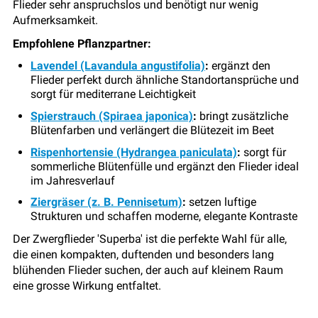
Flieder sehr anspruchslos und benötigt nur wenig
Aufmerksamkeit.
Empfohlene Pflanzpartner:
Lavendel (Lavandula angustifolia)
:
ergänzt den
Flieder perfekt durch ähnliche Standortansprüche und
sorgt für mediterrane Leichtigkeit
Spierstrauch (Spiraea japonica)
:
bringt zusätzliche
Blütenfarben und verlängert die Blütezeit im Beet
Rispenhortensie (Hydrangea paniculata)
:
sorgt für
sommerliche Blütenfülle und ergänzt den Flieder ideal
im Jahresverlauf
Ziergräser (z. B. Pennisetum)
:
setzen luftige
Strukturen und schaffen moderne, elegante Kontraste
Der Zwergflieder
'Superba'
ist die perfekte Wahl für alle,
die einen kompakten, duftenden und besonders lang
blühenden Flieder suchen, der auch auf kleinem Raum
eine grosse Wirkung entfaltet.