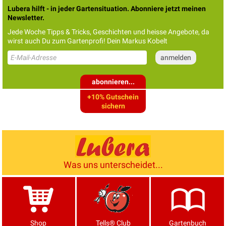
Lubera hilft - in jeder Gartensituation. Abonniere jetzt meinen
Newsletter.
Jede Woche Tipps & Tricks, Geschichten und heisse Angebote, da
wirst auch Du zum Gartenprofi! Dein Markus Kobelt
abonnieren...
+10% Gutschein
sichern
Was uns unterscheidet...
Shop
Tells® Club
Gartenbuch