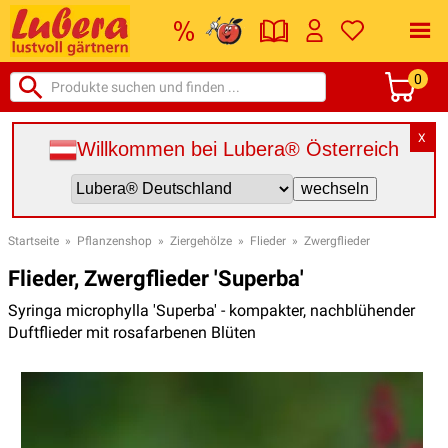
0
X
Willkommen bei Lubera® Österreich
Startseite
»
Pflanzenshop
»
Ziergehölze
»
Flieder
»
Zwergflieder
Flieder, Zwergflieder 'Superba'
Syringa microphylla 'Superba' - kompakter, nachblühender
Duftflieder mit rosafarbenen Blüten