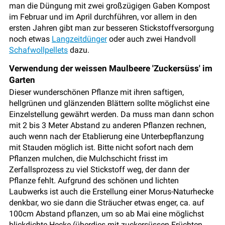
man die Düngung mit zwei großzügigen Gaben Kompost
im Februar und im April durchführen, vor allem in den
ersten Jahren gibt man zur besseren Stickstoffversorgung
noch etwas
Langzeitdünger
oder auch zwei Handvoll
Schafwollpellets
dazu.
Verwendung der weissen Maulbeere 'Zuckersüss' im
Garten
Dieser wunderschönen Pflanze mit ihren saftigen,
hellgrünen und glänzenden Blättern sollte möglichst eine
Einzelstellung gewährt werden. Da muss man dann schon
mit 2 bis 3 Meter Abstand zu anderen Pflanzen rechnen,
auch wenn nach der Etablierung eine Unterbepflanzung
mit Stauden möglich ist. Bitte nicht sofort nach dem
Pflanzen mulchen, die Mulchschicht frisst im
Zerfallsprozess zu viel Stickstoff weg, der dann der
Pflanze fehlt. Aufgrund des schönen und lichten
Laubwerks ist auch die Erstellung einer Morus-Naturhecke
denkbar, wo sie dann die Sträucher etwas enger, ca. auf
100cm Abstand pflanzen, um so ab Mai eine möglichst
blickdichte Hecke (überdies mit zuckersüssen Früchten