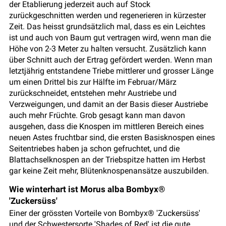
der Etablierung jederzeit auch auf Stock
zurückgeschnitten werden und regenerieren in kürzester
Zeit. Das heisst grundsätzlich mal, dass es ein Leichtes
ist und auch von Baum gut vertragen wird, wenn man die
Höhe von 2-3 Meter zu halten versucht. Zusätzlich kann
über Schnitt auch der Ertrag gefördert werden. Wenn man
letztjährig entstandene Triebe mittlerer und grosser Länge
um einen Drittel bis zur Hälfte im Februar/März
zurückschneidet, entstehen mehr Austriebe und
Verzweigungen, und damit an der Basis dieser Austriebe
auch mehr Früchte. Grob gesagt kann man davon
ausgehen, dass die Knospen im mittleren Bereich eines
neuen Astes fruchtbar sind, die ersten Basisknospen eines
Seitentriebes haben ja schon gefruchtet, und die
Blattachselknospen an der Triebspitze hatten im Herbst
gar keine Zeit mehr, Blütenknospenansätze auszubilden.
Wie winterhart ist Morus alba Bombyx®
'Zuckersüss'
Einer der grössten Vorteile von Bombyx® 'Zuckersüss'
und der Schwestersorte 'Shades of Red' ist die gute