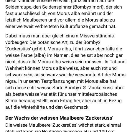
diese Maulbeerenserie verweist ganz einfach auf die
Seidenraupe, den Seidenspinner (Bombyx mori), der sich
fast ausschliesslich von Morus alba ernährt und der
letztlich Maulbeeren und vor allem die Morus alba zu
einer weltweit verbreiteten Kulturpflanze gemacht hat.
Dabei muss man aber gleich einem Missverständnis
vorbeugen: Die botanische Art, zu der Bombyx
'Zuckersüss' gehört, Morus alba, führt zwar ebenfalls die
weisse Farbe (alba) im Namen, dies heisst aber noch gar
nicht, dass alle Morus alba weiss sein müssen…In Tat und
Wahrheit können Morus alba weiss, aber auch rot und
schwarz sein, so schwarz wie die verwandte Art der Morus
nigra. In unseren Testpflanzungen mit Morus alba hat
sich diese echt weisse Sorte Bombyx ® 'Zuckersüss' aber
als beste weisse Varietät für unser mitteleuropäisches
Klima herausgestellt, vom Ertrag her, aber auch in Bezug
auf die Winterhärte und den Geschmack.
Der Wuchs der weissen Maulbeere 'Zuckersüss'
Die weisse Maulbeere 'Zuckersüss' wächst stark, einmal
etabliert kann sie Neutriebe zwischen 50 und 100 cm