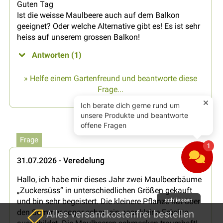
Guten Tag
Ist die weisse Maulbeere auch auf dem Balkon
geeignet? Oder welche Alternative gibt es! Es ist sehr
heiss auf unserem grossen Balkon!
Antworten (1)
» Helfe einem Gartenfreund und beantworte diese
Frage...
Frage
31.07.2026 - Veredelung
Hallo, ich habe mir dieses Jahr zwei Maulbeerbäume
„Zuckersüss“ in unterschiedlichen Größen gekauft
und bin sehr begeistert. Die kleinere Pflanze hat über
schliessen
den Sommer sogar schon ein paar kleine Früchte
Alles versandkostenfrei bestellen