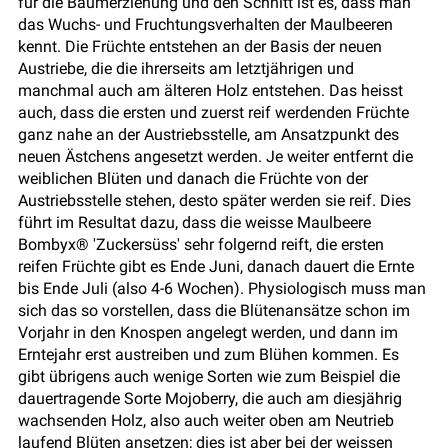
für die Baumerziehung und den Schnitt ist es, dass man
das Wuchs- und Fruchtungsverhalten der Maulbeeren
kennt. Die Früchte entstehen an der Basis der neuen
Austriebe, die die ihrerseits am letztjährigen und
manchmal auch am älteren Holz entstehen. Das heisst
auch, dass die ersten und zuerst reif werdenden Früchte
ganz nahe an der Austriebsstelle, am Ansatzpunkt des
neuen Ästchens angesetzt werden. Je weiter entfernt die
weiblichen Blüten und danach die Früchte von der
Austriebsstelle stehen, desto später werden sie reif. Dies
führt im Resultat dazu, dass die weisse Maulbeere
Bombyx® 'Zuckersüss' sehr folgernd reift, die ersten
reifen Früchte gibt es Ende Juni, danach dauert die Ernte
bis Ende Juli (also 4-6 Wochen). Physiologisch muss man
sich das so vorstellen, dass die Blütenansätze schon im
Vorjahr in den Knospen angelegt werden, und dann im
Erntejahr erst austreiben und zum Blühen kommen. Es
gibt übrigens auch wenige Sorten wie zum Beispiel die
dauertragende Sorte Mojoberry, die auch am diesjährig
wachsenden Holz, also auch weiter oben am Neutrieb
laufend Blüten ansetzen; dies ist aber bei der weissen