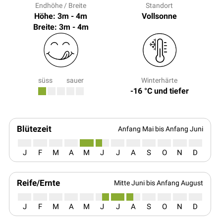
Endhöhe / Breite
Standort
Höhe: 3m - 4m
Vollsonne
Breite: 3m - 4m
süss
sauer
Winterhärte
-16 °C und tiefer
Blütezeit
Anfang Mai bis Anfang Juni
J
F
M
A
M
J
J
A
S
O
N
D
Reife/Ernte
Mitte Juni bis Anfang August
J
F
M
A
M
J
J
A
S
O
N
D