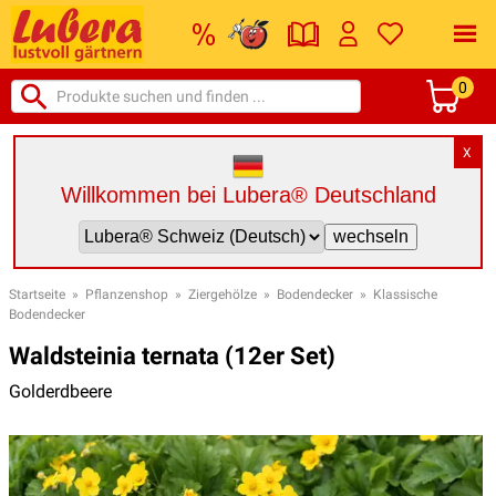
0
X
Willkommen bei Lubera® Deutschland
Startseite
»
Pflanzenshop
»
Ziergehölze
»
Bodendecker
»
Klassische
Bodendecker
Waldsteinia ternata (12er Set)
Golderdbeere