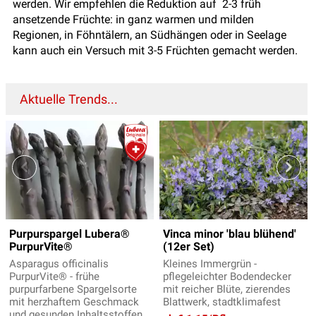
werden. Wir empfehlen die Reduktion auf 2-3 früh
ansetzende Früchte: in ganz warmen und milden
Regionen, in Föhntälern, an Südhängen oder in Seelage
kann auch ein Versuch mit 3-5 Früchten gemacht werden.
Aktuelle Trends...
Purpurspargel Lubera®
Vinca minor 'blau blühend'
PurpurVite®
(12er Set)
Asparagus officinalis
Kleines Immergrün -
PurpurVite® - frühe
pflegeleichter Bodendecker
purpurfarbene Spargelsorte
mit reicher Blüte, zierendes
mit herzhaftem Geschmack
Blattwerk, stadtklimafest
und gesunden Inhaltsstoffen