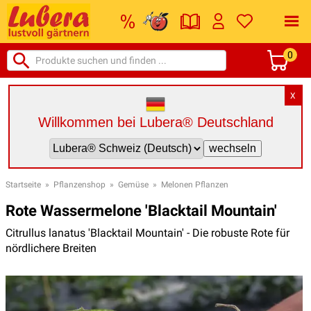
0
X
Willkommen bei Lubera® Deutschland
Startseite
»
Pflanzenshop
»
Gemüse
»
Melonen Pflanzen
Rote Wassermelone 'Blacktail Mountain'
Citrullus lanatus 'Blacktail Mountain' - Die robuste Rote für
nördlichere Breiten