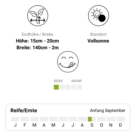
Endhöhe / Breite
Standort
Höhe: 15cm - 20cm
Vollsonne
Breite: 140cm - 2m
süss
sauer
Reife/Ernte
Anfang September
J
F
M
A
M
J
J
A
S
O
N
D