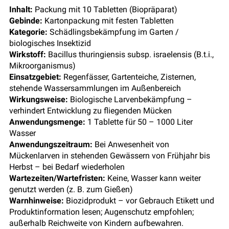
Inhalt:
Packung mit 10 Tabletten (Biopräparat)
Gebinde:
Kartonpackung mit festen Tabletten
Kategorie:
Schädlingsbekämpfung im Garten /
biologisches Insektizid
Wirkstoff:
Bacillus thuringiensis subsp. israelensis (B.t.i.,
Mikroorganismus)
Einsatzgebiet:
Regenfässer, Gartenteiche, Zisternen,
stehende Wassersammlungen im Außenbereich
Wirkungsweise:
Biologische Larvenbekämpfung –
verhindert Entwicklung zu fliegenden Mücken
Anwendungsmenge:
1 Tablette für 50 – 1000 Liter
Wasser
Anwendungszeitraum:
Bei Anwesenheit von
Mückenlarven in stehenden Gewässern von Frühjahr bis
Herbst – bei Bedarf wiederholen
Wartezeiten/Wartefristen:
Keine, Wasser kann weiter
genutzt werden (z. B. zum Gießen)
Warnhinweise:
Biozidprodukt – vor Gebrauch Etikett und
Produktinformation lesen; Augenschutz empfohlen;
außerhalb Reichweite von Kindern aufbewahren.