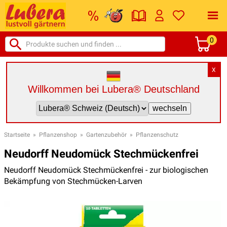
0
X
Willkommen bei Lubera® Deutschland
Startseite
»
Pflanzenshop
»
Gartenzubehör
»
Pflanzenschutz
Neudorff Neudomück Stechmückenfrei
Neudorff Neudomück Stechmückenfrei - zur biologischen
Bekämpfung von Stechmücken-Larven