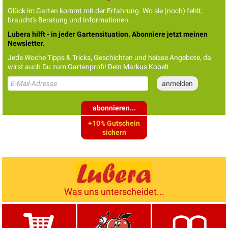
Glück im Garten kommt mit der Erfahrung. Wo sie (noch) fehlt,
braucht's Beratung und Informationen...
Lubera hilft - in jeder Gartensituation. Abonniere jetzt meinen
Newsletter.
Jede Woche Tipps & Tricks, Geschichten und heisse Angebote, da
wirst auch Du zum Gartenprofi! Dein Markus Kobelt
abonnieren...
+10% Gutschein
sichern
Was uns unterscheidet...