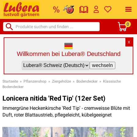
0
X
Willkommen bei Lubera® Deutschland
Startseite
»
Pflanzenshop
»
Ziergehölze
»
Bodendecker
»
Klassische
Bodendecker
Lonicera nitida 'Red Tip' (12er Set)
Immergrüne Heckenkirsche 'Red Tip' - cremweisse Blüte mit
Duft, roter Blattaustrieb, pflegeleicht, kübelgeeignet