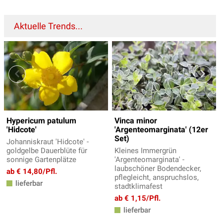
Aktuelle Trends...
Hypericum patulum
Vinca minor
'Hidcote'
'Argenteomarginata' (12er
Set)
Johanniskraut 'Hidcote' -
goldgelbe Dauerblüte für
Kleines Immergrün
sonnige Gartenplätze
'Argenteomarginata' -
laubschöner Bodendecker,
ab € 14,80/Pfl.
pflegleicht, anspruchslos,
lieferbar
stadtklimafest
ab € 1,15/Pfl.
lieferbar