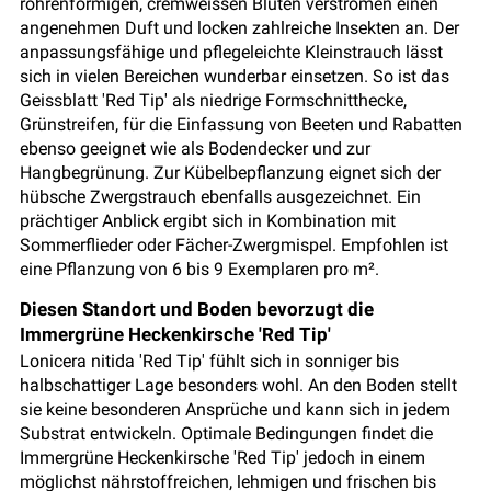
röhrenförmigen, cremweissen Blüten verströmen einen
angenehmen Duft und locken zahlreiche Insekten an. Der
anpassungsfähige und pflegeleichte Kleinstrauch lässt
sich in vielen Bereichen wunderbar einsetzen. So ist das
Geissblatt 'Red Tip' als niedrige Formschnitthecke,
Grünstreifen, für die Einfassung von Beeten und Rabatten
ebenso geeignet wie als Bodendecker und zur
Hangbegrünung. Zur Kübelbepflanzung eignet sich der
hübsche Zwergstrauch ebenfalls ausgezeichnet. Ein
prächtiger Anblick ergibt sich in Kombination mit
Sommerflieder oder Fächer-Zwergmispel. Empfohlen ist
eine Pflanzung von 6 bis 9 Exemplaren pro m².
Diesen Standort und Boden bevorzugt die
Immergrüne Heckenkirsche 'Red Tip'
Lonicera nitida 'Red Tip' fühlt sich in sonniger bis
halbschattiger Lage besonders wohl. An den Boden stellt
sie keine besonderen Ansprüche und kann sich in jedem
Substrat entwickeln. Optimale Bedingungen findet die
Immergrüne Heckenkirsche 'Red Tip' jedoch in einem
möglichst nährstoffreichen, lehmigen und frischen bis