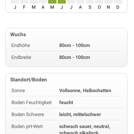
J
F
M
A
M
J
J
A
S
O
N
D
Wuchs
Endhöhe
80cm - 100cm
Endbreite
80cm - 100cm
Standort/Boden
Sonne
Vollsonne, Halbschatten
Boden Feuchtigkeit
feucht
Boden Schwere
leicht, mittelschwer
Boden pH-Wert
schwach sauer, neutral,
schwach alkalisch