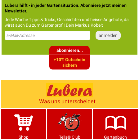
Lubera hilft - in jeder Gartensituation. Abonniere jetzt meinen
Newsletter.
Jede Woche Tipps & Tricks, Geschichten und heisse Angebote, da
wirst auch Du zum Gartenprofi! Dein Markus Kobelt
abonnieren...
+10% Gutschein
sichern
Was uns unterscheidet...
Shop
Tells® Club
Gartenbuch